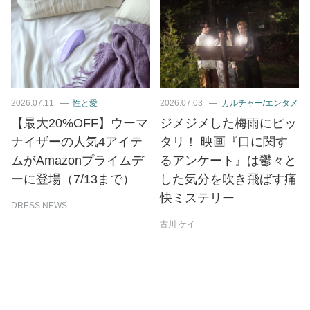
2026.07.11
性と愛
2026.07.03
カルチャー/エンタメ
【最大20%OFF】ウーマ
ジメジメした梅雨にピッ
ナイザーの人気4アイテ
タリ！ 映画『口に関す
ムがAmazonプライムデ
るアンケート』は鬱々と
ーに登場（7/13まで）
した気分を吹き飛ばす痛
快ミステリー
DRESS NEWS
古川 ケイ