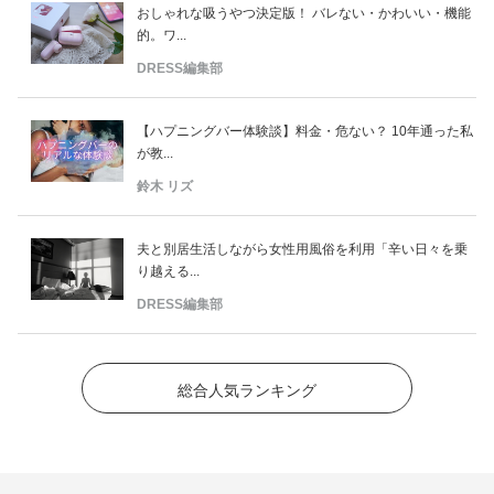
おしゃれな吸うやつ決定版！ バレない・かわいい・機能
的。ワ...
DRESS編集部
【ハプニングバー体験談】料金・危ない？ 10年通った私
が教...
鈴木 リズ
夫と別居生活しながら女性用風俗を利用「辛い日々を乗
り越える...
DRESS編集部
総合人気ランキング