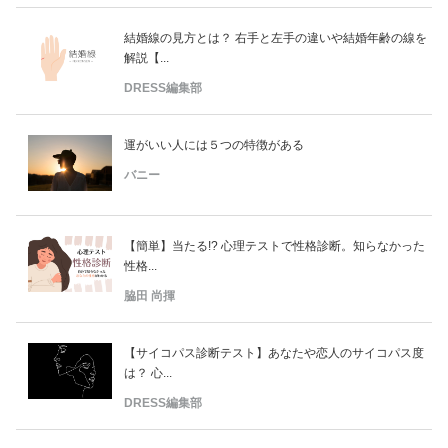
結婚線の見方とは？ 右手と左手の違いや結婚年齢の線を
解説【...
DRESS編集部
運がいい人には５つの特徴がある
バニー
【簡単】当たる!? 心理テストで性格診断。知らなかった
性格...
脇田 尚揮
【サイコパス診断テスト】あなたや恋人のサイコパス度
は？ 心...
DRESS編集部