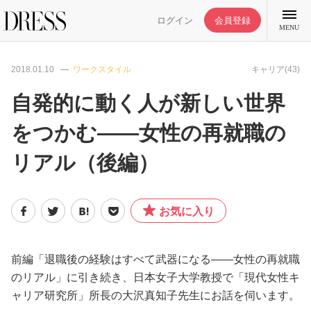
ログイン
会員登録
MENU
2018.01.10
ワークスタイル
キャリア(43)
自発的に動く人が新しい世界
をつかむ――女性の再就職の
特集記事
リアル（後編）
DRESS部活
お気に入り
ライフスタイル
ファッション
前編「退職後の経験はすべて武器になる――女性の再就職
のリアル」に引き続き、日本女子大学教授で「現代女性キ
ャリア研究所」所長の大沢真知子先生にお話を伺います。
恋愛/結婚/離婚