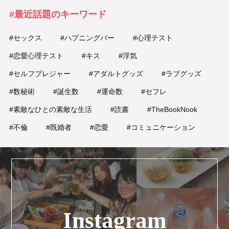
#最近話題のキーワード
#セックス
#ハプニングバー
#心理テスト
#恋愛心理テスト
#キス
#浮気
#セルフプレジャー
#アダルトグッズ
#ラブグッズ
#数秘術
#誕生数
#運命数
#セフレ
#素敵なひとの素敵な生活
#読書
#TheBookNook
#不倫
#既婚者
#恋愛
#コミュニケーション
Instagram