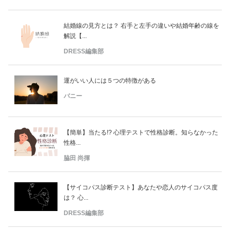
結婚線の見方とは？ 右手と左手の違いや結婚年齢の線を
解説【...
DRESS編集部
運がいい人には５つの特徴がある
バニー
【簡単】当たる!? 心理テストで性格診断。知らなかった
性格...
脇田 尚揮
【サイコパス診断テスト】あなたや恋人のサイコパス度
は？ 心...
DRESS編集部