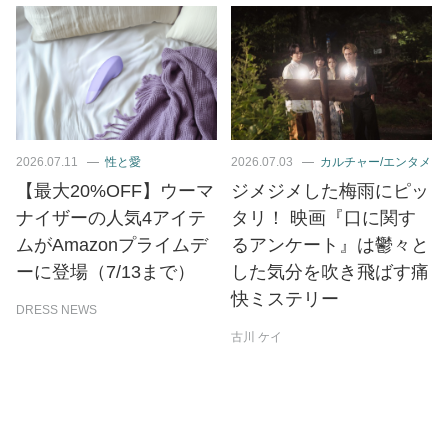
2026.07.11
性と愛
2026.07.03
カルチャー/エンタメ
【最大20%OFF】ウーマ
ジメジメした梅雨にピッ
ナイザーの人気4アイテ
タリ！ 映画『口に関す
ムがAmazonプライムデ
るアンケート』は鬱々と
ーに登場（7/13まで）
した気分を吹き飛ばす痛
快ミステリー
DRESS NEWS
古川 ケイ