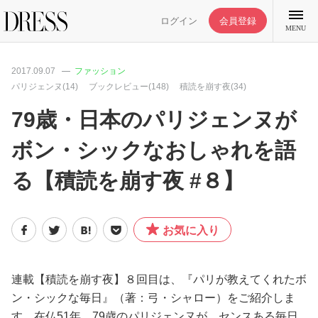
ログイン
会員登録
MENU
2017.09.07
ファッション
パリジェンヌ(14)
ブックレビュー(148)
積読を崩す夜(34)
79歳・日本のパリジェンヌが
特集記事
ボン・シックなおしゃれを語
る【積読を崩す夜 #８】
DRESS部活
ライフスタイル
お気に入り
ファッション
連載【積読を崩す夜】８回目は、『パリが教えてくれたボ
ン・シックな毎日』（著：弓・シャロー）をご紹介しま
恋愛/結婚/離婚
す。在仏51年、79歳のパリジェンヌが、センスある毎日