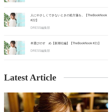
人にやさしくできないときの処方箋を。【TheBookNook
#22】
DRESS編集部
本選びのすゝめ【新潮社編】【TheBookNook #21】
DRESS編集部
Latest Article