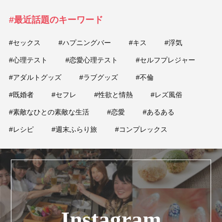
#最近話題のキーワード
#セックス
#ハプニングバー
#キス
#浮気
#心理テスト
#恋愛心理テスト
#セルフプレジャー
#アダルトグッズ
#ラブグッズ
#不倫
#既婚者
#セフレ
#性欲と情熱
#レズ風俗
#素敵なひとの素敵な生活
#恋愛
#あるある
#レシピ
#週末ふらり旅
#コンプレックス
Instagram