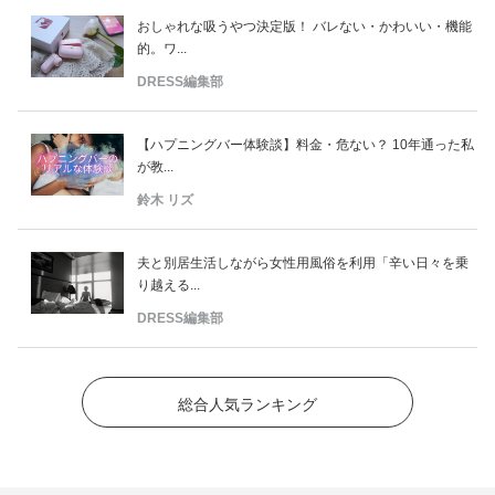
おしゃれな吸うやつ決定版！ バレない・かわいい・機能
的。ワ...
DRESS編集部
【ハプニングバー体験談】料金・危ない？ 10年通った私
が教...
鈴木 リズ
夫と別居生活しながら女性用風俗を利用「辛い日々を乗
り越える...
DRESS編集部
総合人気ランキング