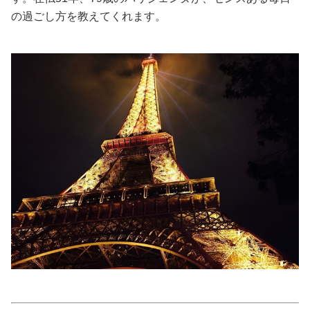
の過ごし方を教えてくれます。
美容/健康
ワークスタイル
妊娠/出産/家族
ココロ/カラダ
グルメ
トラベル
カルチャー/エンタメ