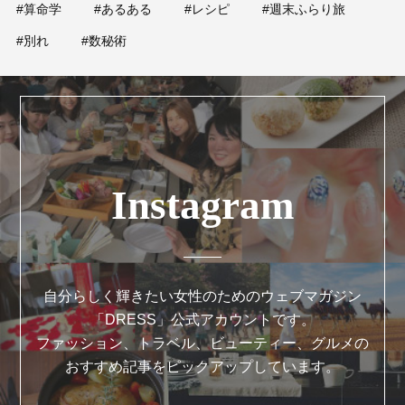
#算命学
#あるある
#レシピ
#週末ふらり旅
#別れ
#数秘術
Instagram
自分らしく輝きたい女性のためのウェブマガジン
「DRESS」公式アカウントです。
ファッション、トラベル、ビューティー、グルメの
おすすめ記事をピックアップしています。