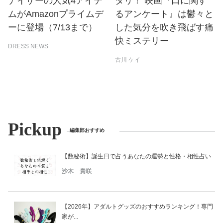
ナイザーの人気4アイテ
タリ！ 映画『口に関す
ムがAmazonプライムデ
るアンケート』は鬱々と
ーに登場（7/13まで）
した気分を吹き飛ばす痛
快ミステリー
DRESS NEWS
古川 ケイ
Pickup
編集部おすすめ
【数秘術】誕生日で占うあなたの運勢と性格・相性占い
沙木 貴咲
【2026年】アダルトグッズのおすすめランキング！専門
家が...