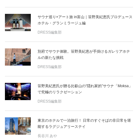
サウナ巡り×アート旅 in富山｜笹野美紀恵氏プロデュース
ホテル・グランミラージュ編
DRESS編集部
別府でサウナ体験。笹野美紀恵が手掛けるガレリアホテ
ルの新たな挑戦
DRESS編集部
笹野美紀恵氏が贈る比叡山の“隠れ家的”サウナ「Moksa」
で究極のリラクゼーション
DRESS編集部
東京のホテルで一泊旅行！ 日常のすぐそばの非日常を堪
能するラグジュアリーステイ
長谷川 あや