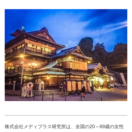
美容/健康
ワークスタイル
妊娠/出産/家族
ココロ/カラダ
グルメ
トラベル
カルチャー/エンタメ
株式会社メディプラス研究所は、全国の20～69歳の女性