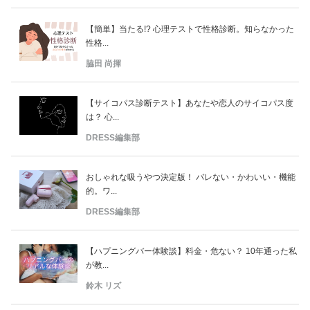
【簡単】当たる!? 心理テストで性格診断。知らなかった
性格...
脇田 尚揮
【サイコパス診断テスト】あなたや恋人のサイコパス度
は？ 心...
DRESS編集部
おしゃれな吸うやつ決定版！ バレない・かわいい・機能
的。ワ...
DRESS編集部
【ハプニングバー体験談】料金・危ない？ 10年通った私
が教...
鈴木 リズ