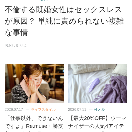
不倫する既婚女性はセックスレス
が原因？ 単純に責められない複雑
な事情
おおしま りえ
2026.07.17
ライフスタイル
2026.07.11
性と愛
「仕事以外、できないん
【最大20%OFF】ウーマ
ですよ」Re.muse・勝友
ナイザーの人気4アイテ