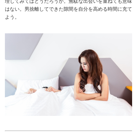
理してみてはどうだろうか。無駄な出会いを重ねても意味
はない。男捨離してできた隙間を自分を高める時間に充て
美容/健康
よう。
ワークスタイル
妊娠/出産/家族
ココロ/カラダ
グルメ
トラベル
カルチャー/エンタメ