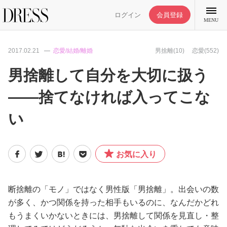
ログイン
会員登録
MENU
2017.02.21
恋愛/結婚/離婚
男捨離(10)
恋愛(552)
男捨離して自分を大切に扱う
——捨てなければ入ってこな
特集記事
い
DRESS部活
お気に入り
ライフスタイル
ファッション
断捨離の「モノ」ではなく男性版「男捨離」。出会いの数
が多く、かつ関係を持った相手もいるのに、なんだかどれ
もうまくいかないときには、男捨離して関係を見直し・整
恋愛/結婚/離婚