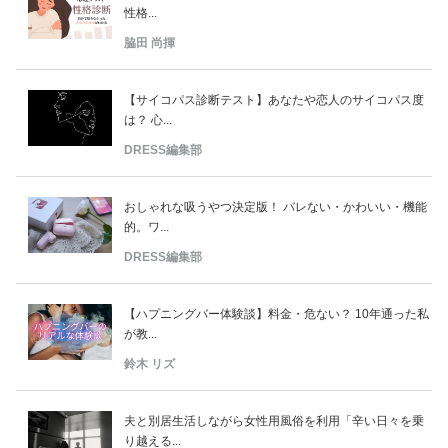
性格...
脇田 尚揮
【サイコパス診断テスト】あなたや恋人のサイコパス度
は？ 心...
DRESS編集部
おしゃれな吸うやつ決定版！ バレない・かわいい・機能
的。ワ...
DRESS編集部
【ハプニングバー体験談】料金・危ない？ 10年通った私
が教...
鈴木 リズ
夫と別居生活しながら女性用風俗を利用「辛い日々を乗
り越える...