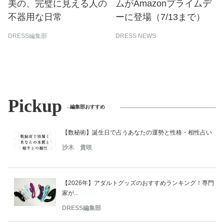
美の、完璧に見える人の
ムがAmazonプライムデ
不器用な日常
ーに登場（7/13まで）
DRESS編集部
DRESS NEWS
Pickup
編集部おすすめ
【数秘術】誕生日で占うあなたの運勢と性格・相性占い
沙木 貴咲
【2026年】アダルトグッズのおすすめランキング！専門
家が...
DRESS編集部