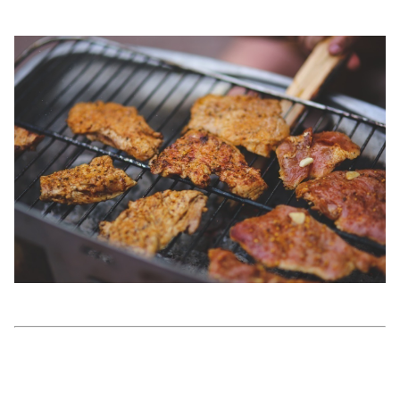
美容/健康
ワークスタイル
妊娠/出産/家族
ココロ/カラダ
グルメ
トラベル
カルチャー/エンタメ