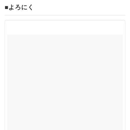
占い
■よろにく
性と愛
ゲーム