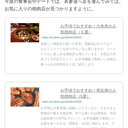
今度の食事会やデートでは、表参道へ足を運んでみては。
お気に入りの焼肉店が見つかりますように。
お手頃でおすすめ！六本木の人
気焼肉店（５選）
https://p-dress.jp/articles/3042
美味しい焼肉店が多い六本木。高級店ばかりでは？
なんてイメージを持つ方もいると思いますが、リーズ
ナブルに楽しめる焼肉店も増えています。今回は六本
木で１万円以下という、お手頃価格で美味しいお肉を
食べられる焼肉店を５店ご紹介します。
お手頃でおすすめ！恵比寿の人
気焼肉店（5選）
https://p-dress.jp/articles/2934
お手頃な大衆酒場に高級レストランなど、さまざまな
飲食店が集まる恵比寿。中でも多いのは焼肉店。今回
は恵比寿で1万円以下という、お手頃価格で美味しい
お肉を食べられる「焼肉店」を5店ご紹介します。ラ