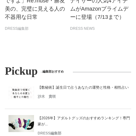
ですよ」Re.muse・勝友
ナイザーの人気4アイテ
美の、完璧に見える人の
ムがAmazonプライムデ
不器用な日常
ーに登場（7/13まで）
DRESS編集部
DRESS NEWS
Pickup
編集部おすすめ
【数秘術】誕生日で占うあなたの運勢と性格・相性占い
沙木 貴咲
【2026年】アダルトグッズのおすすめランキング！専門
家が...
DRESS編集部