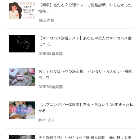
【簡単】当たる!? 心理テストで性格診断。知らなかった
性格...
脇田 尚揮
【サイコパス診断テスト】あなたや恋人のサイコパス度
は？ 心...
DRESS編集部
おしゃれな吸うやつ決定版！ バレない・かわいい・機能
的。ワ...
DRESS編集部
【ハプニングバー体験談】料金・危ない？ 10年通った私
が教...
鈴木 リズ
夫と別居生活しながら女性用風俗を利用「辛い日々を乗