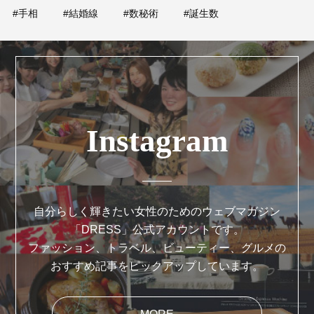
#手相
#結婚線
#数秘術
#誕生数
Instagram
自分らしく輝きたい女性のためのウェブマガジン
「DRESS」公式アカウントです。
ファッション、トラベル、ビューティー、グルメの
おすすめ記事をピックアップしています。