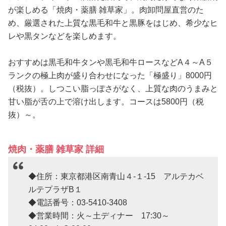
が楽しめる「焼肉・薬膳 雑草家」。肉卸問屋直営のた
め、厳選された上質な黒毛和牛と黒豚をはじめ、希少なヒ
レや黒タンなどを楽しめます。
おすすめは黒毛和牛タンや黒毛和牛ロースなどA４～A５
ランクの極上肉が盛り合わせになった「極盛り」8000円
（税抜）。しつこい脂っぽさがなく、上質な肉のうまみと
甘い脂が舌の上で溶け出します。コースは5800円（税
抜）～。
焼肉・薬膳 雑草家 詳細
◆住所：東京都港区南青山４-１-15 アルテカベ
ルテプラザB１
◆電話番号：03-5410-3408
◆営業時間：火～土ディナー 17:30～