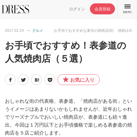
ログイン
会員登録
MENU
2017.02.24
グルメ
お手頃でおすすめな東京の焼肉店(8)
焼肉(14)
お手頃でおすすめ！表参道の
人気焼肉店（５選）
特集記事
DRESS部活
お気に入り
ライフスタイル
おしゃれな街の代表格、表参道。「焼肉店がある街」とい
うイメージはあまりないかもしれませんが、近年おしゃれ
ファッション
でリーズナブルでおいしい焼肉店が、表参道にも続々進
出。今回は１万円以下とお手頃価格で楽しめる表参道の焼
恋愛/結婚/離婚
肉店を５店ご紹介します。