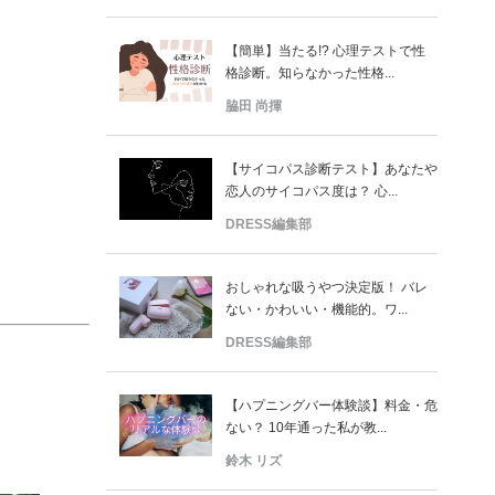
【簡単】当たる!? 心理テストで性
格診断。知らなかった性格...
脇田 尚揮
【サイコパス診断テスト】あなたや
恋人のサイコパス度は？ 心...
DRESS編集部
おしゃれな吸うやつ決定版！ バレ
ない・かわいい・機能的。ワ...
DRESS編集部
【ハプニングバー体験談】料金・危
ない？ 10年通った私が教...
鈴木 リズ