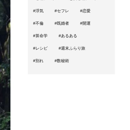
#浮気
#セフレ
#恋愛
#不倫
#既婚者
#開運
#算命学
#あるある
#レシピ
#週末ふらり旅
#別れ
#数秘術