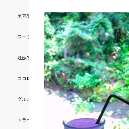
美容/健康
ワークスタイル
妊娠/出産/家族
ココロ/カラダ
グルメ
トラベル