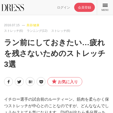
ログイン
会員登録
MENU
2016.07.15
美容/健康
ストレッチ(6)
ランニング(12)
ストレッチ(6)
ラン前にしておきたい…疲れ
特集記事
を残さないためのストレッチ
3選
DRESS部活
ライフスタイル
お気に入り
ファッション
イチロー選手の試合前のルーティーン。筋肉を柔らかく保
つストレッチが中心とのことなのですが、どんななんでし
恋愛/結婚/離婚
ょうか？とても気になります。DVDが出たら多分買っち