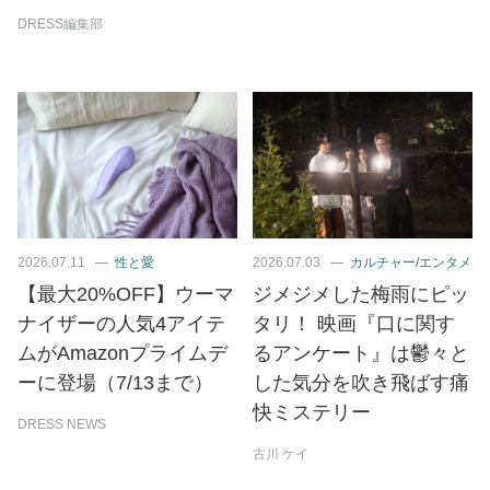
DRESS編集部
2026.07.11
性と愛
2026.07.03
カルチャー/エンタメ
【最大20%OFF】ウーマ
ジメジメした梅雨にピッ
ナイザーの人気4アイテ
タリ！ 映画『口に関す
ムがAmazonプライムデ
るアンケート』は鬱々と
ーに登場（7/13まで）
した気分を吹き飛ばす痛
快ミステリー
DRESS NEWS
古川 ケイ