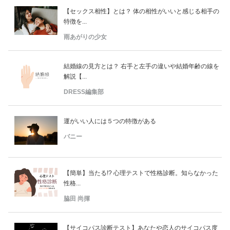
【セックス相性】とは？ 体の相性がいいと感じる相手の
特徴を...
雨あがりの少女
結婚線の見方とは？ 右手と左手の違いや結婚年齢の線を
解説【...
DRESS編集部
運がいい人には５つの特徴がある
バニー
【簡単】当たる!? 心理テストで性格診断。知らなかった
性格...
脇田 尚揮
【サイコパス診断テスト】あなたや恋人のサイコパス度