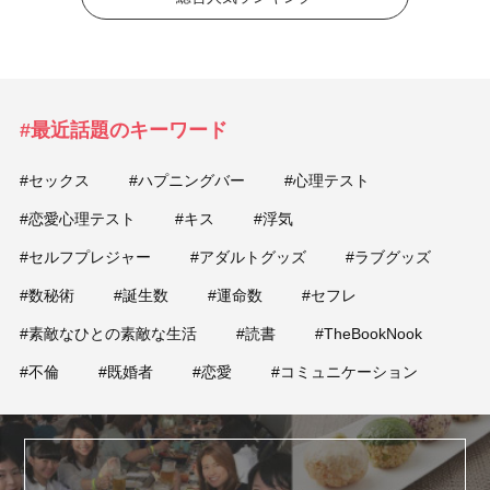
#最近話題のキーワード
#セックス
#ハプニングバー
#心理テスト
#恋愛心理テスト
#キス
#浮気
#セルフプレジャー
#アダルトグッズ
#ラブグッズ
#数秘術
#誕生数
#運命数
#セフレ
#素敵なひとの素敵な生活
#読書
#TheBookNook
#不倫
#既婚者
#恋愛
#コミュニケーション