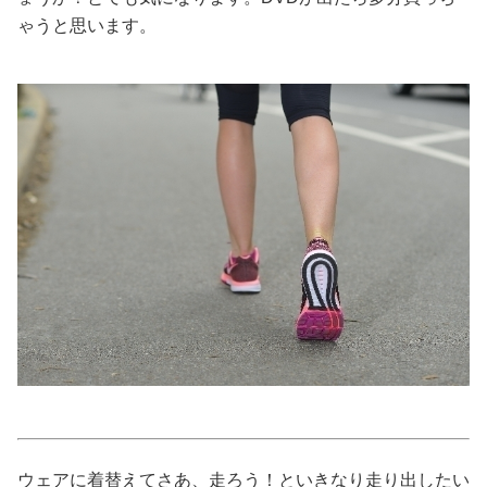
ゃうと思います。
美容/健康
ワークスタイル
妊娠/出産/家族
ココロ/カラダ
グルメ
トラベル
カルチャー/エンタメ
ウェアに着替えてさあ、走ろう！といきなり走り出したい