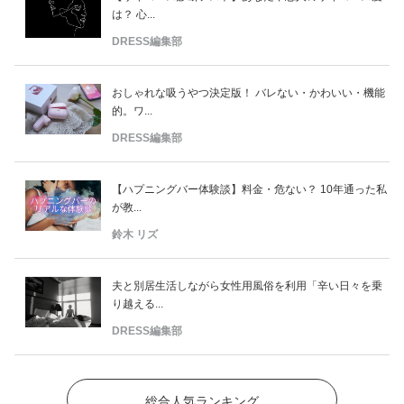
は？ 心...
DRESS編集部
おしゃれな吸うやつ決定版！ バレない・かわいい・機能
的。ワ...
DRESS編集部
【ハプニングバー体験談】料金・危ない？ 10年通った私
が教...
鈴木 リズ
夫と別居生活しながら女性用風俗を利用「辛い日々を乗
り越える...
DRESS編集部
総合人気ランキング