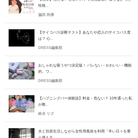
性格...
脇田 尚揮
【サイコパス診断テスト】あなたや恋人のサイコパス度
は？ 心...
DRESS編集部
おしゃれな吸うやつ決定版！ バレない・かわいい・機能
的。ワ...
DRESS編集部
【ハプニングバー体験談】料金・危ない？ 10年通った私
が教...
鈴木 リズ
夫と別居生活しながら女性用風俗を利用「辛い日々を乗
り越える...