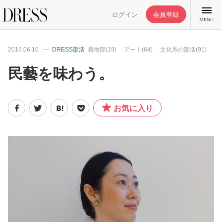
ログイン
会員登録
MENU
2016.06.10
DRESS部活
着物部(19)
アート(64)
文化系の部活(91)
民藝を味わう。
特集記事
お気に入り
DRESS部活
ライフスタイル
ファッション
恋愛/結婚/離婚