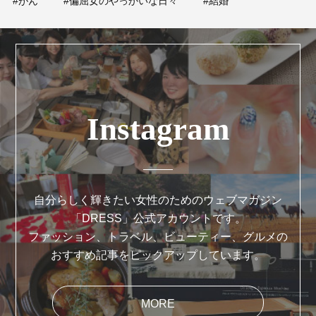
#がん
#偏屈女のやっかいな日々
#結婚
Instagram
自分らしく輝きたい女性のためのウェブマガジン
「DRESS」公式アカウントです。
ファッション、トラベル、ビューティー、グルメの
おすすめ記事をピックアップしています。
MORE