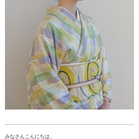
美容/健康
ワークスタイル
妊娠/出産/家族
ココロ/カラダ
グルメ
トラベル
カルチャー/エンタメ
みなさんこんにちは。