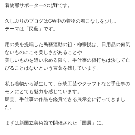
占い
着物部サポーターの北野です。
性と愛
久しぶりのブログはGW中の着物の着こなしを少し。
テーマは「民藝」です。
ゲーム
用の美を提唱した民藝運動の祖・柳宗悦は、日用品の何気
ないものにこそ美しさがあることや
美しいものを追い求める限り、手仕事の値打ちは決して亡
びることはないという言葉を残しています。
私も着物から派生して、伝統工芸やクラフトなど手仕事の
モノにとても魅力を感じています。
民芸、手仕事の作品を鑑賞できる展示会に行ってきまし
た。
まずは新国立美術館で開催された「国展」に。