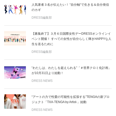
人気著者３名が伝えたい！ “自分軸“で生きる＆自分発信
のカギ
DRESS編集部
【募集終了】３月６日国際女性デーDRESSオンラインイ
ベント開催！ すべての女性が自分らしく輝きHAPPYな人
生を送るために
DRESS編集部
“わたしは、わたしを超えられる”「＃世界クロミ化計画」
が10月31日より始動！
DRESS NEWS
“アートの力で性愛の可能性を拡張する”TENGAの新プロ
ジェクト「TXA-TENGA by Artist-」始動
DRESS NEWS