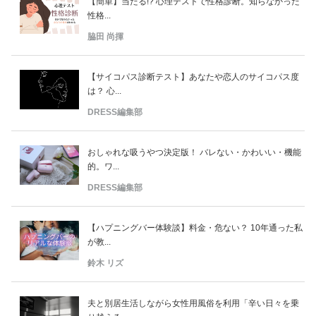
【簡単】当たる!? 心理テストで性格診断。知らなかった
性格...
脇田 尚揮
【サイコパス診断テスト】あなたや恋人のサイコパス度
は？ 心...
DRESS編集部
おしゃれな吸うやつ決定版！ バレない・かわいい・機能
的。ワ...
DRESS編集部
【ハプニングバー体験談】料金・危ない？ 10年通った私
が教...
鈴木 リズ
夫と別居生活しながら女性用風俗を利用「辛い日々を乗