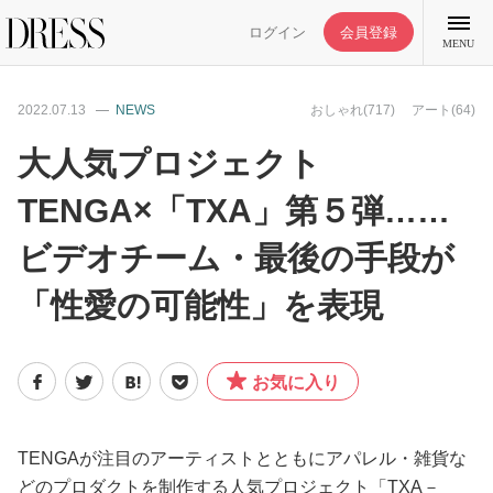
ログイン
会員登録
MENU
2022.07.13
NEWS
おしゃれ(717)
アート(64)
大人気プロジェクト
TENGA×「TXA」第５弾……
特集記事
ビデオチーム・最後の手段が
DRESS部活
「性愛の可能性」を表現
ライフスタイル
お気に入り
ファッション
TENGAが注目のアーティストとともにアパレル・雑貨な
恋愛/結婚/離婚
どのプロダクトを制作する人気プロジェクト「TXA－