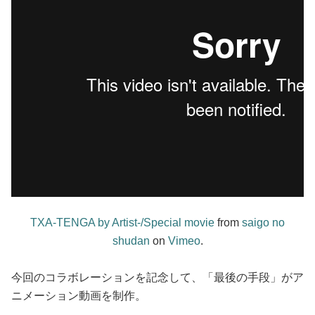
TXA-TENGA by Artist-/Special movie
from
saigo no
shudan
on
Vimeo
.
今回のコラボレーションを記念して、「最後の手段」がア
ニメーション動画を制作。