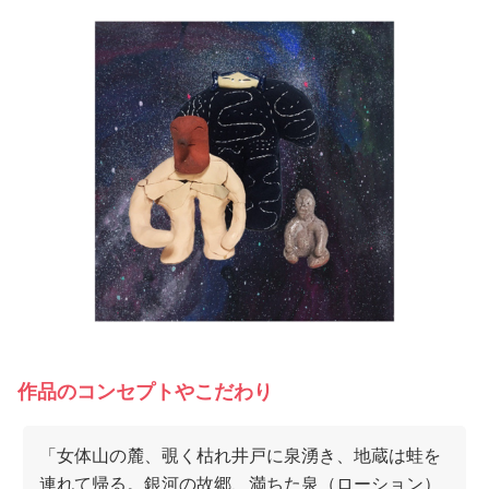
作品のコンセプトやこだわり
「女体山の麓、覗く枯れ井戸に泉湧き、地蔵は蛙を
連れて帰る。銀河の故郷、満ちた泉（ローション）