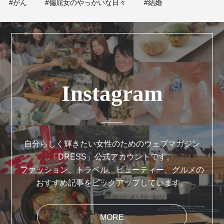
#がん
#偏屈女のやっかいな日々
#結婚
Instagram
自分らしく輝きたい女性のためのウェブマガジン
「DRESS」公式アカウントです。
ファッション、トラベル、ビューティー、グルメの
おすすめ記事をピックアップしています。
MORE