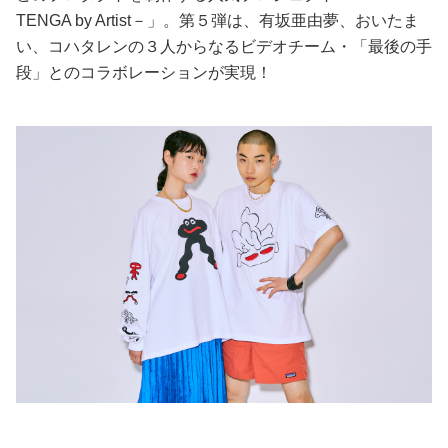
TENGA by Artist－」。第５弾は、有坂亜由夢、おいたま
美容/健康
い、コハタレンの３人からなるビデオチーム・「最後の手
段」とのコラボレーションが実現！
ワークスタイル
妊娠/出産/家族
ココロ/カラダ
グルメ
トラベル
カルチャー/エンタメ