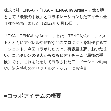
占い
株式会社TENGAが
「TXA－TENGA by Artist－」第５弾
性と愛
として「最後の手段」とコラボレーション
したアイテム全
４種を発売しました（2022年６月15日）。
ゲーム
「TXA－TENGA by Artist－」とは、TENGAがアーティス
トとともにアパレルや雑貨などのプロダクトを制作するプ
ロジェクト。今回コラボしたのは、
有坂亜由夢、おいたま
い、コハタレンの３人からなるビデオチーム（最後の手
段）
です。これを記念して制作されたアニメーション動画
や、購入特典のオリジナルステッカーにも注目！
■コラボアイテムの概要