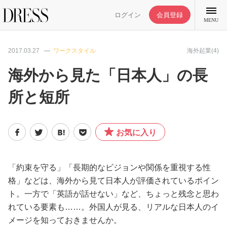
ログイン
会員登録
MENU
2017.03.27
ワークスタイル
海外起業(4)
海外から見た「日本人」の長
所と短所
特集記事
DRESS部活
お気に入り
ライフスタイル
「約束を守る」「長期的なビジョンや関係を重視する性
格」などは、海外から見て日本人が評価されているポイン
ファッション
ト。一方で「英語が話せない」など、ちょっと残念と思わ
れている要素も……。外国人が見る、リアルな日本人のイ
恋愛/結婚/離婚
メージを知っておきませんか。