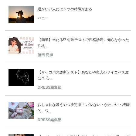
運がいい人には５つの特徴がある
バニー
【簡単】当たる!? 心理テストで性格診断。知らなかった
性格...
脇田 尚揮
【サイコパス診断テスト】あなたや恋人のサイコパス度
は？ 心...
DRESS編集部
おしゃれな吸うやつ決定版！ バレない・かわいい・機能
的。ワ...
DRESS編集部