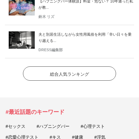
【ハプニングバー体験談】料金・危ない？ 10年通った私
が教...
鈴木 リズ
夫と別居生活しながら女性用風俗を利用「辛い日々を乗
り越える...
DRESS編集部
総合人気ランキング
#最近話題のキーワード
#セックス
#ハプニングバー
#心理テスト
#恋愛心理テスト
#キス
#健康
#浮気