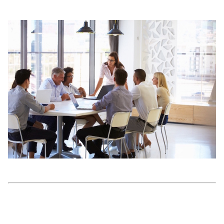
美容/健康
ワークスタイル
妊娠/出産/家族
ココロ/カラダ
グルメ
トラベル
カルチャー/エンタメ