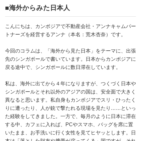
占い
■海外からみた日本人
性と愛
こんにちは、カンボジアで不動産会社・アンナキャムパー
トナーズを経営するアンナ（本名：荒木杏奈）です。
ゲーム
今回のコラムは、「海外から見た日本」をテーマに、出張
先のシンガポールで書いています。日本からカンボジアに
戻る途中で、シンガポールに数日滞在しています。
私は、海外に出てから４年になりますが、つくづく日本や
シンガポールとそれ以外のアジアの国は、安全面で大きく
異なると思います。私自身もカンボジアでスリ・ひったく
りに遭ったり、人が銃で撃たれる現場を見たり……といっ
た経験をしてきました。一方で、毎月のように日本に滞在
する中、カフェに入れば、PCやスマホ、バッグを席に置
いたまま、お手洗いに行く女性を見てヒヤッとします。日
本は「落とした財布や携帯が戻ってくる」国ですが、それ