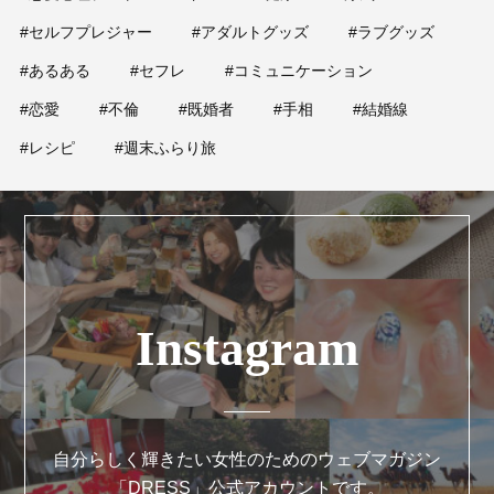
#セルフプレジャー
#アダルトグッズ
#ラブグッズ
#あるある
#セフレ
#コミュニケーション
#恋愛
#不倫
#既婚者
#手相
#結婚線
#レシピ
#週末ふらり旅
Instagram
自分らしく輝きたい女性のためのウェブマガジン
「DRESS」公式アカウントです。