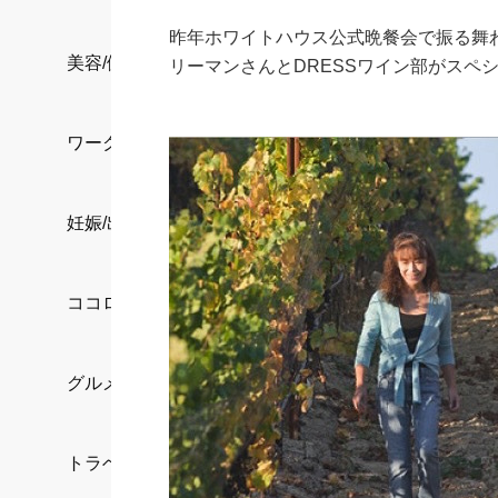
昨年ホワイトハウス公式晩餐会で振る舞われた
美容/健康
リーマンさんとDRESSワイン部がスペ
ワークスタイル
妊娠/出産/家族
ココロ/カラダ
グルメ
トラベル