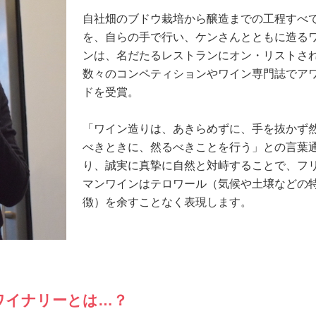
自社畑のブドウ栽培から醸造までの工程すべ
を、自らの手で行い、ケンさんとともに造る
ンは、名だたるレストランにオン・リストさ
数々のコンペティションやワイン専門誌でア
ドを受賞。
「ワイン造りは、あきらめずに、手を抜かず
べきときに、然るべきことを行う」との言葉
り、誠実に真摯に自然と対峙することで、フ
マンワインはテロワール（気候や土壌などの
徴）を余すことなく表現します。
ワイナリーとは…？