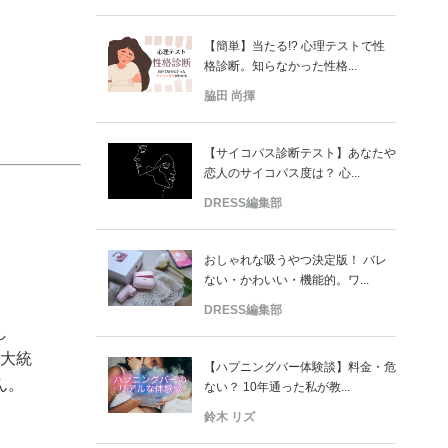
【簡単】当たる!? 心理テストで性
格診断。知らなかった性格...
脇田 尚揮
【サイコパス診断テスト】あなたや
恋人のサイコパス度は？ 心...
DRESS編集部
おしゃれな吸うやつ決定版！ バレ
ない・かわいい・機能的。ワ...
DRESS編集部
し
マ大統
【ハプニングバー体験談】料金・危
ん。
ない？ 10年通った私が教...
鈴木 リズ