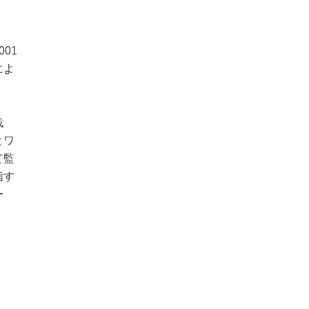
01
によ
栽
とワ
て監
指す
ー