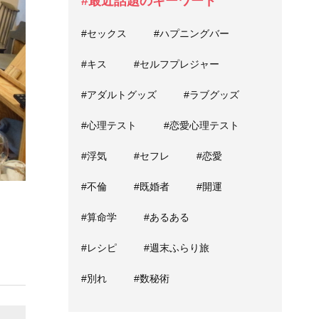
#最近話題のキーワード
#セックス
#ハプニングバー
#キス
#セルフプレジャー
#アダルトグッズ
#ラブグッズ
#心理テスト
#恋愛心理テスト
#浮気
#セフレ
#恋愛
#不倫
#既婚者
#開運
#算命学
#あるある
#レシピ
#週末ふらり旅
#別れ
#数秘術