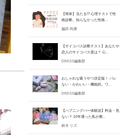
【簡単】当たる!? 心理テストで性
格診断。知らなかった性格...
脇田 尚揮
【サイコパス診断テスト】あなたや
恋人のサイコパス度は？ 心...
DRESS編集部
おしゃれな吸うやつ決定版！ バレ
ない・かわいい・機能的。ワ...
DRESS編集部
【ハプニングバー体験談】料金・危
ない？ 10年通った私が教...
鈴木 リズ