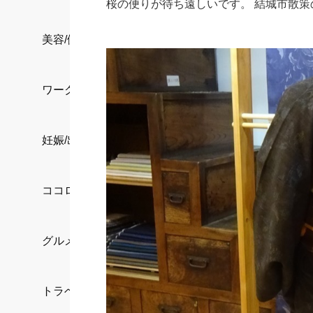
桜の便りが待ち遠しいです。 結城市散
美容/健康
ワークスタイル
妊娠/出産/家族
ココロ/カラダ
グルメ
トラベル