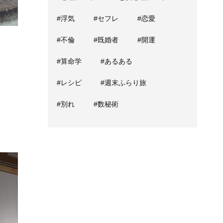
#浮気
#セフレ
#恋愛
#不倫
#既婚者
#開運
#算命学
#あるある
#レシピ
#週末ふらり旅
#別れ
#数秘術