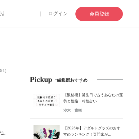
ログイン
部活
会員登録
1)
Pickup
編集部おすすめ
【数秘術】誕生日で占うあなたの運
勢と性格・相性占い
沙木 貴咲
【2026年】アダルトグッズのおす
ね。
すめランキング！専門家が...