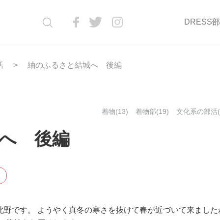
DRESS
活
紬のふるさと結城へ 後編
着物(13)
着物部(19)
文化系の部活(9
へ 後編
北野です。 ようやく真冬の寒さを抜けて春が近づいて来ました