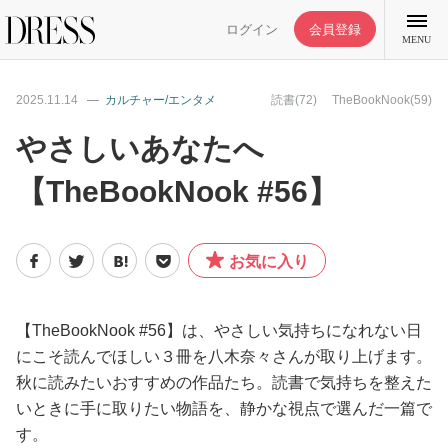
ログイン
会員登録
MENU
2025.11.14
カルチャー/エンタメ
読書(72)
TheBookNook(59)
やさしいあなたへ
【TheBookNook #56】
特集記事
DRESS部活
お気に入り
ライフスタイル
【TheBookNook #56】は、やさしい気持ちになれない日
にこそ読んでほしい３冊を八木奈々さんが取り上げます。
ファッション
秋に読みたいおすすめの作品たち。読書で気持ちを整えた
いときに手に取りたい物語を、静かな視点で選んだ一篇で
恋愛/結婚/離婚
す。