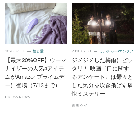
2026.07.11
性と愛
2026.07.03
カルチャー/エンタメ
【最大20%OFF】ウーマ
ジメジメした梅雨にピッ
ナイザーの人気4アイテ
タリ！ 映画『口に関す
ムがAmazonプライムデ
るアンケート』は鬱々と
ーに登場（7/13まで）
した気分を吹き飛ばす痛
快ミステリー
DRESS NEWS
古川 ケイ