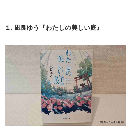
１. 凪良ゆう『わたしの美しい庭』