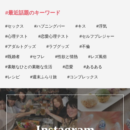
#最近話題のキーワード
#セックス
#ハプニングバー
#キス
#浮気
#心理テスト
#恋愛心理テスト
#セルフプレジャー
#アダルトグッズ
#ラブグッズ
#不倫
#既婚者
#セフレ
#性欲と情熱
#レズ風俗
#素敵なひとの素敵な生活
#恋愛
#あるある
#レシピ
#週末ふらり旅
#コンプレックス
Instagram