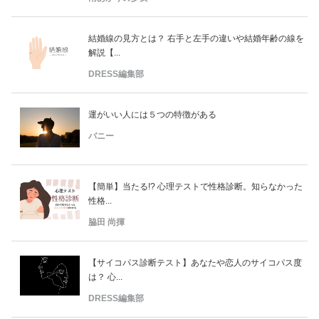
結婚線の見方とは？ 右手と左手の違いや結婚年齢の線を
解説【...
DRESS編集部
運がいい人には５つの特徴がある
バニー
【簡単】当たる!? 心理テストで性格診断。知らなかった
性格...
脇田 尚揮
【サイコパス診断テスト】あなたや恋人のサイコパス度
は？ 心...
DRESS編集部