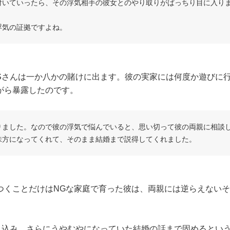
付いていったら、その浮気相手の彼女とのやり取りがばっちり目に入り
浮気の証拠ですよね。
Sさんは一か八かの賭けに出ます。彼の実家には何度か遊びに
がら暴露したのです。
りました。なので彼の浮気で悩んでいると、思い切って彼の両親に相談
味方になってくれて、そのまま結婚まで説得してくれました。
つくことだけはNGな家庭で育った彼は、両親には逆らえない
き込み、さらにうやむやになっていた結婚の話まで固めるとい