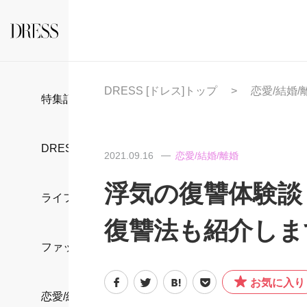
DRESS [ドレス]トップ
恋愛/結婚/
特集記事
DRESS部活
2021.09.16
恋愛/結婚/離婚
浮気の復讐体験談
ライフスタイル
復讐法も紹介しま
ファッション
お気に入り
恋愛/結婚/離婚