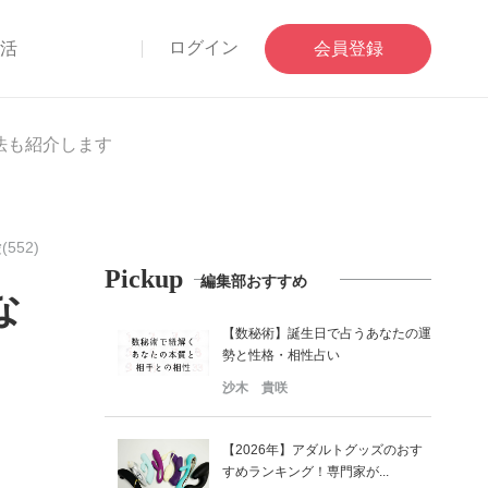
ログイン
部活
会員登録
法も紹介します
(552)
Pickup
編集部おすすめ
な
【数秘術】誕生日で占うあなたの運
勢と性格・相性占い
沙木 貴咲
【2026年】アダルトグッズのおす
すめランキング！専門家が...