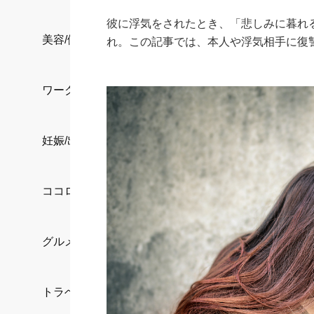
彼に浮気をされたとき、「悲しみに暮れ
美容/健康
れ。この記事では、本人や浮気相手に復
ワークスタイル
妊娠/出産/家族
ココロ/カラダ
グルメ
トラベル