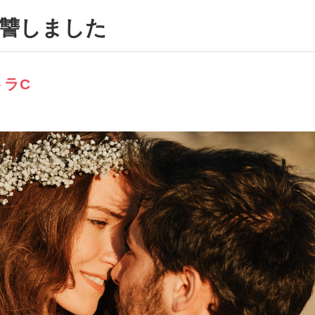
復讐しました
トラC