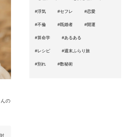
#浮気
#セフレ
#恋愛
#不倫
#既婚者
#開運
#算命学
#あるある
#レシピ
#週末ふらり旅
#別れ
#数秘術
さんの
に対