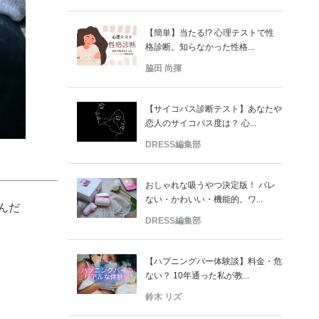
【簡単】当たる!? 心理テストで性
格診断。知らなかった性格...
脇田 尚揮
【サイコパス診断テスト】あなたや
恋人のサイコパス度は？ 心...
DRESS編集部
おしゃれな吸うやつ決定版！ バレ
ない・かわいい・機能的。ワ...
んだ
DRESS編集部
【ハプニングバー体験談】料金・危
ない？ 10年通った私が教...
鈴木 リズ