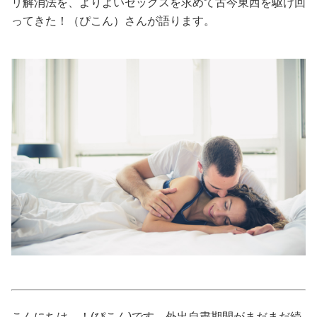
リ解消法を、よりよいセックスを求めて古今東西を駆け回
ってきた！（ぴこん）さんが語ります。
美容/健康
ワークスタイル
妊娠/出産/家族
ココロ/カラダ
グルメ
トラベル
カルチャー/エンタメ
こんにちは、！(ぴこん)です。外出自粛期間がまだまだ続