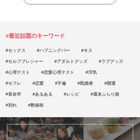
#最近話題のキーワード
#セックス
#ハプニングバー
#キス
#セルフプレジャー
#アダルトグッズ
#ラブグッズ
#心理テスト
#恋愛心理テスト
#浮気
#セフレ
#恋愛
#不倫
#既婚者
#開運
#算命学
#あるある
#レシピ
#週末ふらり旅
#別れ
#数秘術