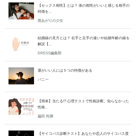
【セックス相性】とは？ 体の相性がいいと感じる相手の
特徴を...
雨あがりの少女
結婚線の見方とは？ 右手と左手の違いや結婚年齢の線を
解説【...
DRESS編集部
運がいい人には５つの特徴がある
バニー
【簡単】当たる!? 心理テストで性格診断。知らなかった
性格...
脇田 尚揮
【サイコパス診断テスト】あなたや恋人のサイコパス度