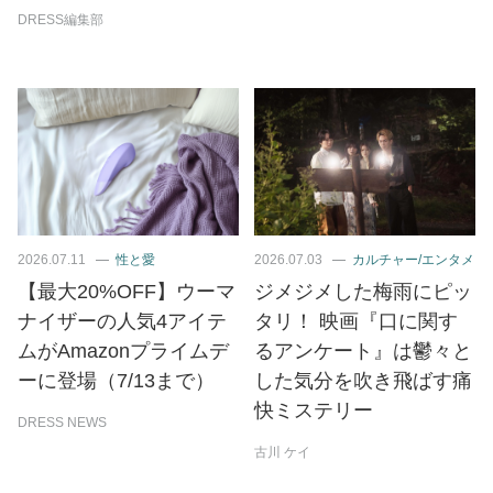
DRESS編集部
2026.07.11
性と愛
2026.07.03
カルチャー/エンタメ
【最大20%OFF】ウーマ
ジメジメした梅雨にピッ
ナイザーの人気4アイテ
タリ！ 映画『口に関す
ムがAmazonプライムデ
るアンケート』は鬱々と
ーに登場（7/13まで）
した気分を吹き飛ばす痛
快ミステリー
DRESS NEWS
古川 ケイ