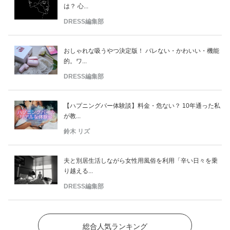
は？ 心...
DRESS編集部
おしゃれな吸うやつ決定版！ バレない・かわいい・機能
的。ワ...
DRESS編集部
【ハプニングバー体験談】料金・危ない？ 10年通った私
が教...
鈴木 リズ
夫と別居生活しながら女性用風俗を利用「辛い日々を乗
り越える...
DRESS編集部
総合人気ランキング