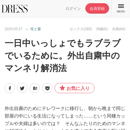
ログイン
会員登録
MENU
2020.05.27
性と愛
セックス(285)
同棲(6)
夫婦(84)
一日中いっしょでもラブラブ
でいるために。外出自粛中の
特集記事
マンネリ解消法
DRESS部活
お気に入り
ライフスタイル
ファッション
外出自粛のためにテレワークに移行し、朝から晩まで同じ
部屋の中にいる生活になってしまった……という同棲カッ
プルや夫婦は多いのでは？ そんなふたりのためのマンネ
恋愛/結婚/離婚