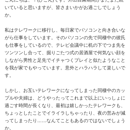
占い
いていると思いますが、皆さまいかがお過ごしでしょう
か。
性と愛
私はテレワークに移行し、毎日家でパソコンと向き合いな
ゲーム
がら仕事をしています。そのパソコンの先で同棲中の彼氏
も仕事をしているので、テレビ会議中に机の下でつま先を
ツンツンし合って、掘りごたつ式の居酒屋で何気ない顔を
しながら男性と足先でイチャつくプレイと似たようなこと
を我が家でもやっています。意外とハラハラして楽しいで
す。
しかし、お互いテレワークになってしまった同棲中のカッ
プルや夫婦は、どうやったってこれまで以上にいっしょに
過ごす時間が長くなり、最初は嬉しかったテレワークも、
ちょっとしたことでイライラしちゃったり、夜の営みが減
ってしまったり……なんてこともあるのではないでしょう
か。