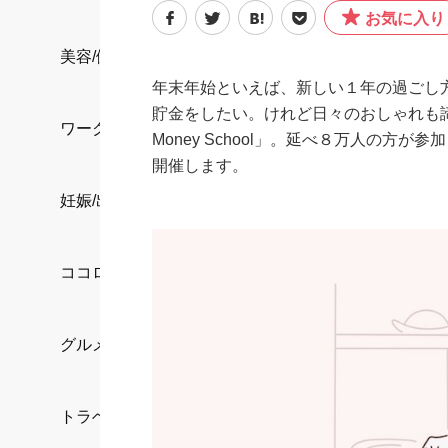
お気に入り
美容/健康
年末年始といえば、新しい１年の過ごし
貯金をしたい。けれど日々のおしゃれも諦
ワークスタイル
Money School」。延べ８万人の
開催します。
妊娠/出産/家族
ココロ/カラダ
グルメ
トラベル