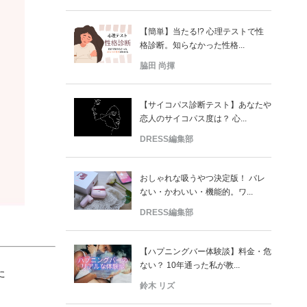
【簡単】当たる!? 心理テストで性
格診断。知らなかった性格...
脇田 尚揮
【サイコパス診断テスト】あなたや
恋人のサイコパス度は？ 心...
DRESS編集部
おしゃれな吸うやつ決定版！ バレ
ない・かわいい・機能的。ワ...
DRESS編集部
【ハプニングバー体験談】料金・危
ない？ 10年通った私が教...
た
鈴木 リズ