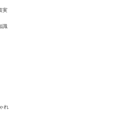
談実
知識
ゃれ