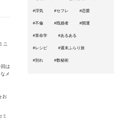
#浮気
#セフレ
#恋愛
#不倫
#既婚者
#開運
#算命学
#あるある
ミニ
#レシピ
#週末ふらり旅
#別れ
#数秘術
今回は
うなメ
をお
セミ