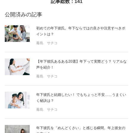
記事総数：141
美容/健康
公開済みの記事
初めての年下彼氏。年下ならではの良さや注意すべきポ
ワークスタイル
イントは？
毒島 サチコ
妊娠/出産/家族
【年下彼氏あるある20選】年下って実際どう？ リアルな
ココロ/カラダ
声を紹介！
毒島 サチコ
グルメ
年下彼氏と結婚したい！ でもちょっと不安……うまくい
トラベル
く秘訣は？
毒島 サチコ
カルチャー/エンタメ
年下彼氏を「めんどくさい」と感じる瞬間。年上彼女の