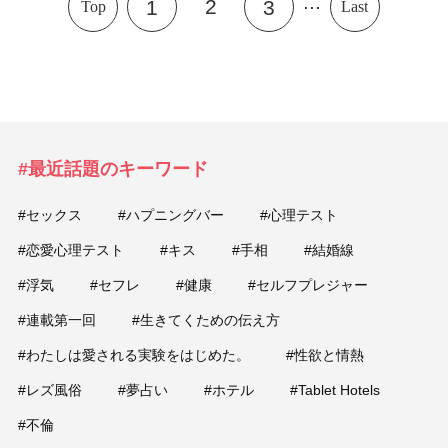
...
2
1
3
Top
Last
#最近話題のキーワード
#セックス
#ハプニングバー
#心理テスト
#恋愛心理テスト
#キス
#手相
#結婚線
#浮気
#セフレ
#健康
#セルフプレジャー
#連載第一回
#生きてくための伝え方
#わたしは愛される実験をはじめた。
#性欲と情熱
#レズ風俗
#夢占い
#ホテル
#Tablet Hotels
#不倫