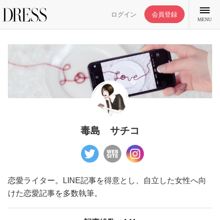
ログイン
会員登録
MENU
特集記事
DRESS部活
毒島 サチコ
ライフスタイル
恋愛ライター。LINE記事を得意とし、自立した女性へ向
ファッション
けた恋愛記事を多数執筆。
恋愛/結婚/離婚