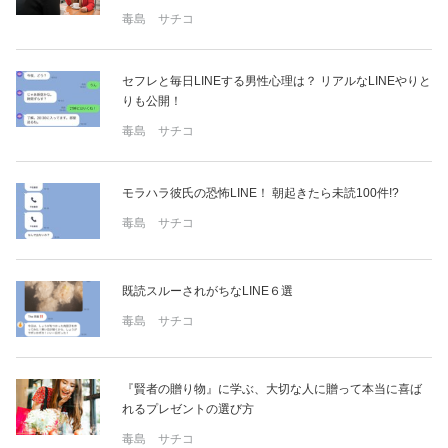
毒島 サチコ
セフレと毎日LINEする男性心理は？ リアルなLINEやりと
りも公開！
毒島 サチコ
モラハラ彼氏の恐怖LINE！ 朝起きたら未読100件!?
毒島 サチコ
既読スルーされがちなLINE６選
毒島 サチコ
『賢者の贈り物』に学ぶ、大切な人に贈って本当に喜ば
れるプレゼントの選び方
毒島 サチコ