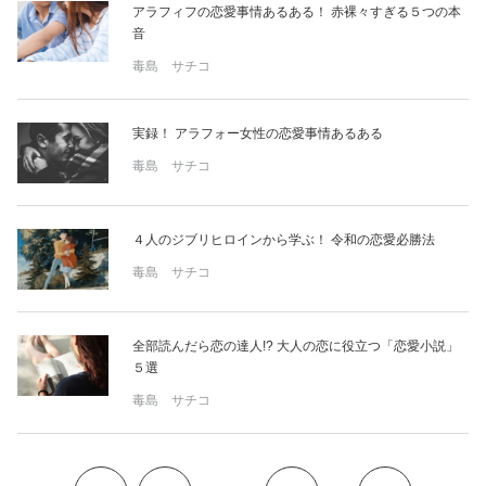
アラフィフの恋愛事情あるある！ 赤裸々すぎる５つの本
音
毒島 サチコ
実録！ アラフォー女性の恋愛事情あるある
毒島 サチコ
４人のジブリヒロインから学ぶ！ 令和の恋愛必勝法
毒島 サチコ
全部読んだら恋の達人!? 大人の恋に役立つ「恋愛小説」
５選
毒島 サチコ