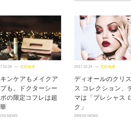
7.10.26
美容/健康
2017.10.24
美容/健康
スキンケアもメイクア
ディオールのクリ
ップも。ドクターシー
ス コレクション、
ラボの限定コフレは超
マは「プレシャス 
華
ク」
ESS NEWS
DRESS NEWS