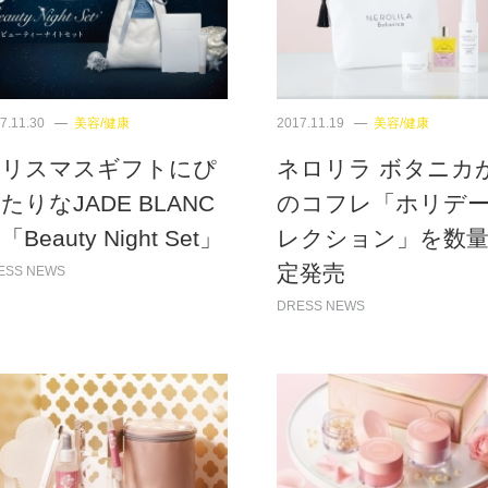
7.11.30
美容/健康
2017.11.19
美容/健康
クリスマスギフトにぴ
ネロリラ ボタニカ
たりなJADE BLANC
のコフレ「ホリデ
「Beauty Night Set」
レクション」を数
定発売
ESS NEWS
DRESS NEWS