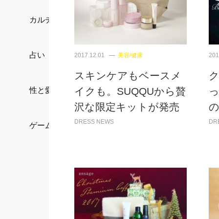
カルチャー/エンタメ
占い
2017.12.01
美容/健康
201
スキンケアもベースメ
イクも。SUQQUから贅
っ
性と愛
沢な限定キットが発売
の
DRESS NEWS
DR
ゲーム