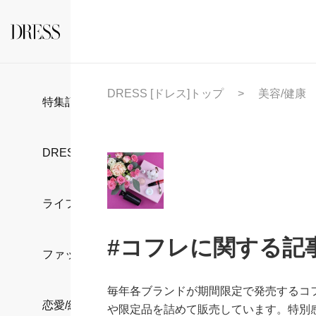
DRESS [ドレス]トップ
美容/健康
特集記事
DRESS部活
ライフスタイル
#コフレに関する記
ファッション
毎年各ブランドが期間限定で発売するコ
恋愛/結婚/離婚
や限定品を詰めて販売しています。特別