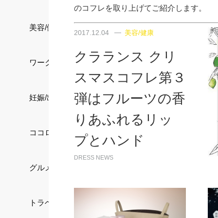
のコフレを取り上げてご紹介します。
美容/健康
2017.12.04
美容/健康
クラランス クリ
ワークスタイル
スマスコフレ第３
弾はフルーツの香
妊娠/出産/家族
りあふれるリッ
ココロ/カラダ
プとハンド
DRESS NEWS
グルメ
トラベル