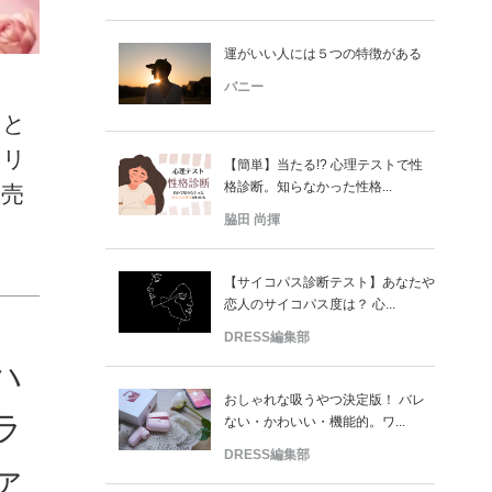
運がいい人には５つの特徴がある
バニー
っと
クリ
【簡単】当たる!? 心理テストで性
格診断。知らなかった性格...
発売
脇田 尚揮
【サイコパス診断テスト】あなたや
恋人のサイコパス度は？ 心...
DRESS編集部
ハ
おしゃれな吸うやつ決定版！ バレ
ラ
ない・かわいい・機能的。ワ...
DRESS編集部
ァ