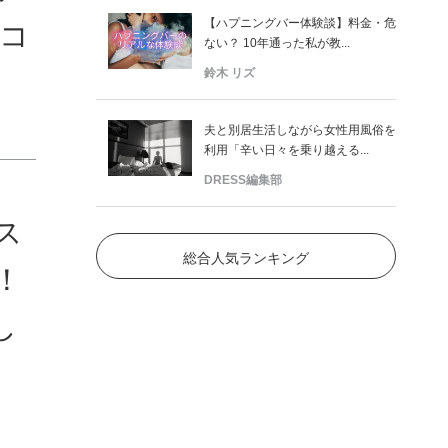
【ハプニングバー体験談】料金・危
 コ
ない？ 10年通った私が教...
鈴木 リズ
夫と別居生活しながら女性用風俗を
利用「辛い日々を乗り越える...
DRESS編集部
ス
総合人気ランキング
！
し