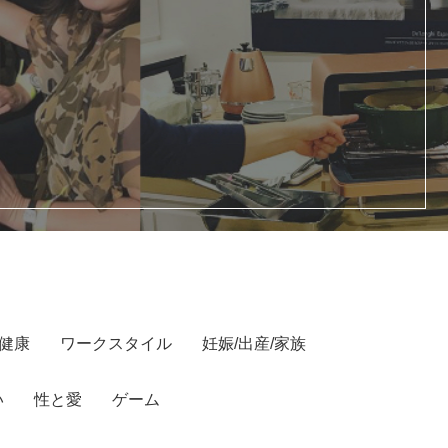
/健康
ワークスタイル
妊娠/出産/家族
い
性と愛
ゲーム