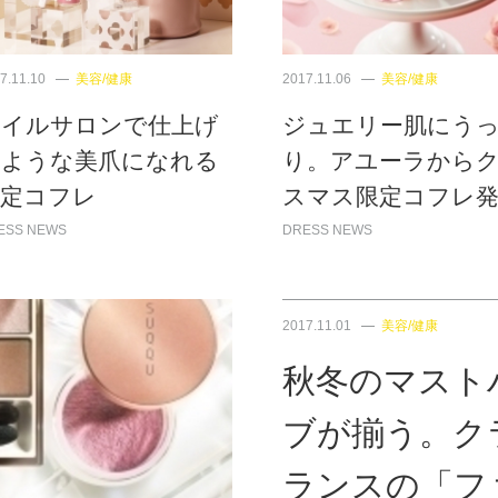
7.11.10
美容/健康
2017.11.06
美容/健康
ネイルサロンで仕上げ
ジュエリー肌にう
たような美爪になれる
り。アユーラから
限定コフレ
スマス限定コフレ
ESS NEWS
DRESS NEWS
2017.11.01
美容/健康
秋冬のマスト
ブが揃う。ク
ランスの「フ