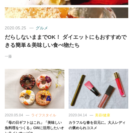
美容/健康
2020.05.25
グルメ
ワークスタイル
だらしないままでOK！ ダイエットにもおすすめで
きる簡単＆美味しい食べ物たち
妊娠/出産/家族
一藤
ココロ/カラダ
グルメ
トラベル
2020.05.04
ライフスタイル
2020.04.14
美容/健康
カルチャー/エンタメ
「母の日ギフトはこれ」「美味しい
カラフルな春を目元に。大人レディ
魚料理をつくる」GWに活用したいオ
の褒められコスメ