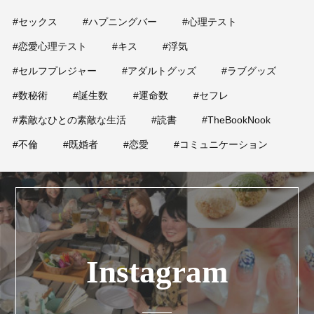
#セックス
#ハプニングバー
#心理テスト
#恋愛心理テスト
#キス
#浮気
#セルフプレジャー
#アダルトグッズ
#ラブグッズ
#数秘術
#誕生数
#運命数
#セフレ
#素敵なひとの素敵な生活
#読書
#TheBookNook
#不倫
#既婚者
#恋愛
#コミュニケーション
Instagram