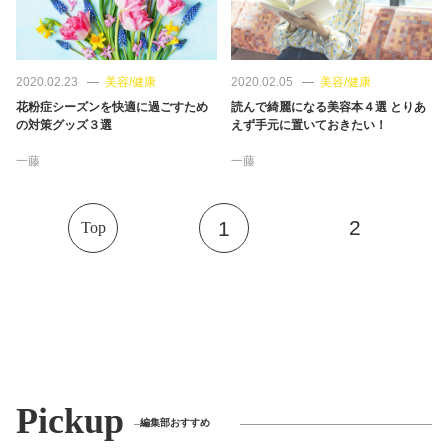
2020.02.23
美容/健康
2020.02.05
美容/健康
花粉症シーズンを快適に過ごすため
読んで綺麗になる美容本４選 とりあ
の対策グッズ３選
えず手元に置いておきたい！
一藤
一藤
2
1
Top
Pickup
編集部おすすめ