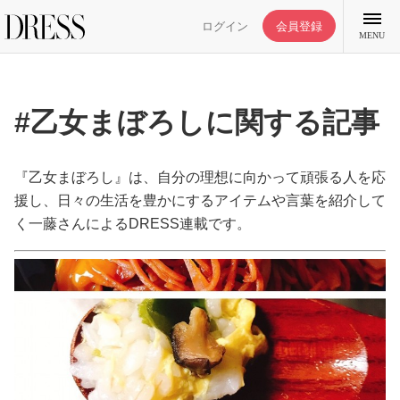
ログイン
会員登録
MENU
#乙女まぼろしに関する記事
特集記事
『乙女まぼろし』は、自分の理想に向かって頑張る人を応
援し、日々の生活を豊かにするアイテムや言葉を紹介して
く一藤さんによるDRESS連載です。
DRESS部活
ライフスタイル
ファッション
恋愛/結婚/離婚