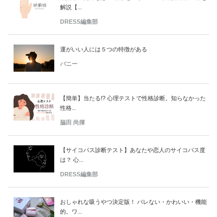
解説【...
DRESS編集部
運がいい人には５つの特徴がある
バニー
【簡単】当たる!? 心理テストで性格診断。知らなかった
性格...
脇田 尚揮
【サイコパス診断テスト】あなたや恋人のサイコパス度
は？ 心...
DRESS編集部
おしゃれな吸うやつ決定版！ バレない・かわいい・機能
的。ワ...