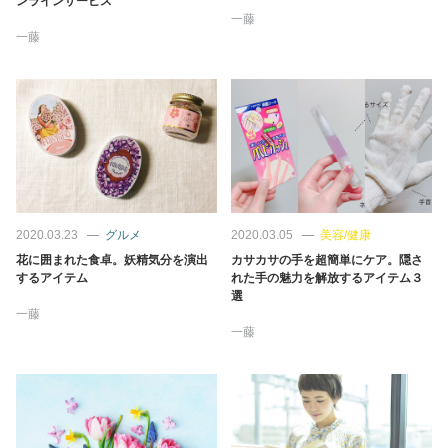
ンラインサービス
占い
一藤
一藤
性と愛
ゲーム
2020.03.23
グルメ
2020.03.05
美容/健康
花に囲まれた食卓。妖精気分を演出
カサカサの手を超簡単にケア。隠さ
するアイテム
れた手の魅力を解放するアイテム３
選
一藤
一藤