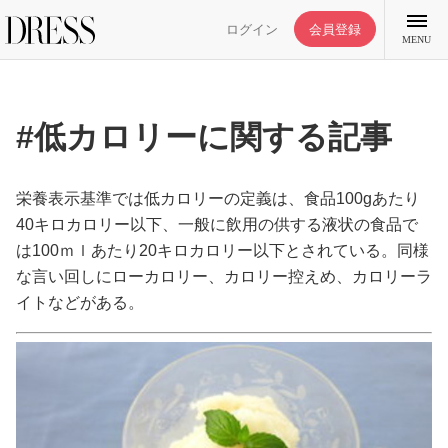
ログイン
会員登録
MENU
#低カロリーに関する記事
特集記事
栄養表示基準では低カロリーの定義は、食品100gあたり
40キロカロリー以下、一般に飲用の供する液状の食品で
は100ｍｌあたり20キロカロリー以下とされている。同様
DRESS部活
な言い回しにローカロリー、カロリー控えめ、カロリーラ
イトなどがある。
ライフスタイル
ファッション
恋愛/結婚/離婚