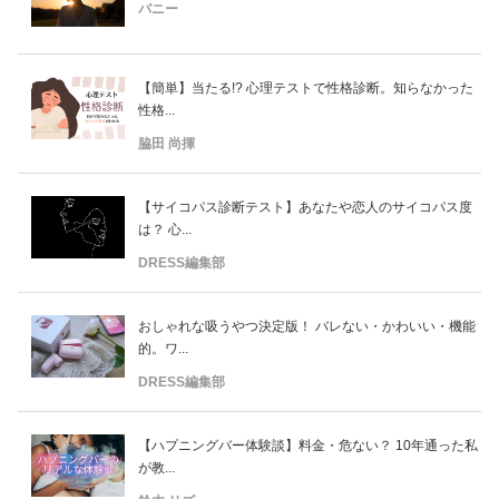
バニー
【簡単】当たる!? 心理テストで性格診断。知らなかった
性格...
脇田 尚揮
【サイコパス診断テスト】あなたや恋人のサイコパス度
は？ 心...
DRESS編集部
おしゃれな吸うやつ決定版！ バレない・かわいい・機能
的。ワ...
DRESS編集部
【ハプニングバー体験談】料金・危ない？ 10年通った私
が教...