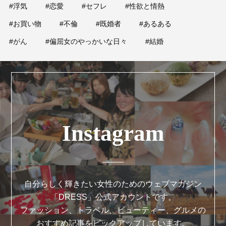
#浮気
#恋愛
#セフレ
#性欲と情熱
#お買い物
#不倫
#既婚者
#あるある
#がん
#偏屈女のやっかいな日々
#結婚
Instagram
自分らしく輝きたい女性のためのウェブマガジン
「DRESS」公式アカウントです。
ファッション、トラベル、ビューティー、グルメの
おすすめ記事をピックアップしています。