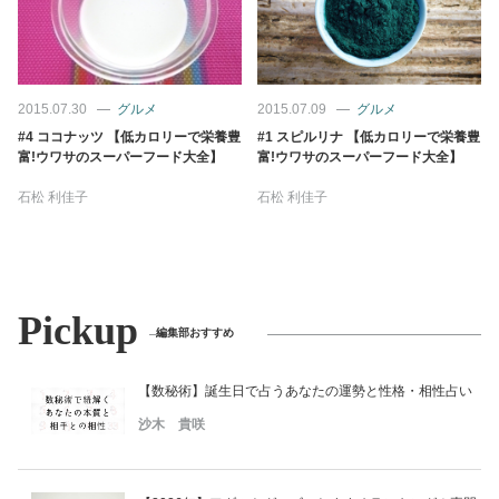
2015.07.30
グルメ
2015.07.09
グルメ
#4 ココナッツ 【低カロリーで栄養豊
#1 スピルリナ 【低カロリーで栄養豊
富!ウワサのスーパーフード大全】
富!ウワサのスーパーフード大全】
石松 利佳子
石松 利佳子
Pickup
編集部おすすめ
【数秘術】誕生日で占うあなたの運勢と性格・相性占い
沙木 貴咲