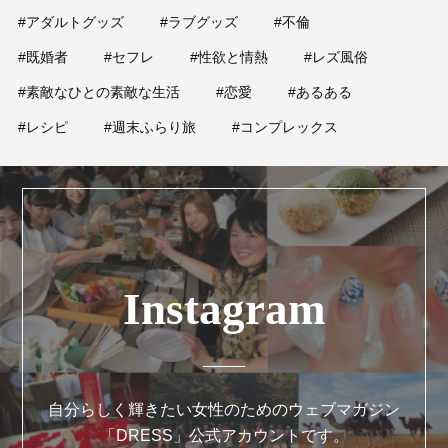
#アダルトグッズ
#ラブグッズ
#不倫
#既婚者
#セフレ
#性欲と情熱
#レズ風俗
#素敵なひとの素敵な生活
#恋愛
#あるある
#レシピ
#週末ふらり旅
#コンプレックス
Instagram
自分らしく輝きたい女性のためのウェブマガジン
「DRESS」公式アカウントです。