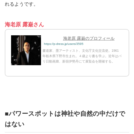
れるようです。
海老原 露巌さん
海老原 露巌のプロフィール
https://p-dress.jp/users/3595
書道家、墨アーティスト、文化庁文化交流使。1961
年栃木県下野市生まれ。４歳より書を学ぶ。近年はパ
リ日動画廊、新宿伊勢丹にて展覧会を開催する。
■パワースポットは神社や自然の中だけで
はない