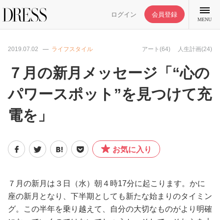
ログイン
会員登録
MENU
2019.07.02
ライフスタイル
アート(64)
人生計画(24)
７月の新月メッセージ「“心の
パワースポット”を見つけて充
特集記事
電を」
DRESS部活
お気に入り
ライフスタイル
ファッション
７月の新月は３日（水）朝４時17分に起こります。かに
座の新月となり、下半期としても新たな始まりのタイミン
グ。この半年を乗り越えて、自分の大切なものがより明確
恋愛/結婚/離婚