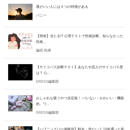
運がいい人には５つの特徴がある
バニー
【簡単】当たる!? 心理テストで性格診断。知らなかった
性格...
脇田 尚揮
【サイコパス診断テスト】あなたや恋人のサイコパス度
は？ 心...
DRESS編集部
おしゃれな吸うやつ決定版！ バレない・かわいい・機能
的。ワ...
DRESS編集部
【ハプニングバー体験談】料金・危ない？ 10年通った私