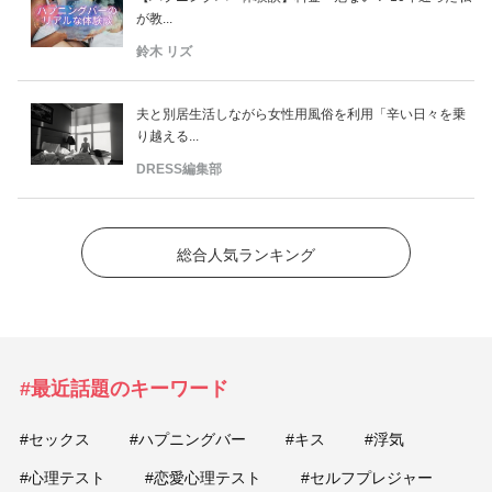
が教...
鈴木 リズ
夫と別居生活しながら女性用風俗を利用「辛い日々を乗
り越える...
DRESS編集部
総合人気ランキング
#最近話題のキーワード
#セックス
#ハプニングバー
#キス
#浮気
#心理テスト
#恋愛心理テスト
#セルフプレジャー