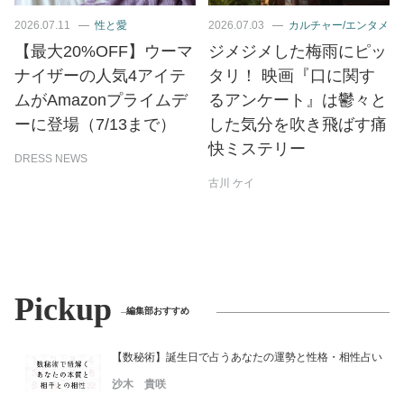
2026.07.11
性と愛
2026.07.03
カルチャー/エンタメ
【最大20%OFF】ウーマ
ジメジメした梅雨にピッ
ナイザーの人気4アイテ
タリ！ 映画『口に関す
ムがAmazonプライムデ
るアンケート』は鬱々と
ーに登場（7/13まで）
した気分を吹き飛ばす痛
快ミステリー
DRESS NEWS
古川 ケイ
Pickup
編集部おすすめ
【数秘術】誕生日で占うあなたの運勢と性格・相性占い
沙木 貴咲