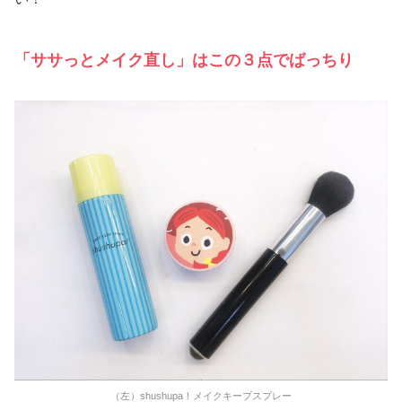
「ササっとメイク直し」はこの３点でばっちり
（左）shushupa！メイクキープスプレー