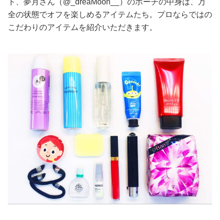
ト、夢月さん（@_dreaMoon__）のポーチの中身は、万
全の状態でオフを楽しめるアイテムたち。プロならではの
美容/健康
こだわりのアイテムを紹介いただきます。
ワークスタイル
妊娠/出産/家族
ココロ/カラダ
グルメ
トラベル
カルチャー/エンタメ