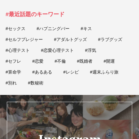
#最近話題のキーワード
#セックス
#ハプニングバー
#キス
#セルフプレジャー
#アダルトグッズ
#ラブグッズ
#心理テスト
#恋愛心理テスト
#浮気
#セフレ
#恋愛
#不倫
#既婚者
#開運
#算命学
#あるある
#レシピ
#週末ふらり旅
#別れ
#数秘術