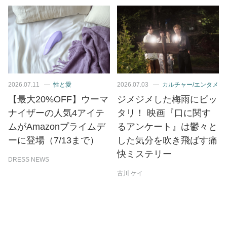
2026.07.11
性と愛
2026.07.03
カルチャー/エンタメ
【最大20%OFF】ウーマ
ジメジメした梅雨にピッ
ナイザーの人気4アイテ
タリ！ 映画『口に関す
ムがAmazonプライムデ
るアンケート』は鬱々と
ーに登場（7/13まで）
した気分を吹き飛ばす痛
快ミステリー
DRESS NEWS
古川 ケイ