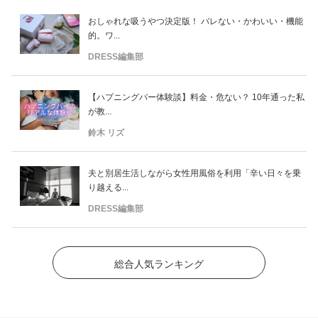
おしゃれな吸うやつ決定版！ バレない・かわいい・機能
的。ワ...
DRESS編集部
【ハプニングバー体験談】料金・危ない？ 10年通った私
が教...
鈴木 リズ
夫と別居生活しながら女性用風俗を利用「辛い日々を乗
り越える...
DRESS編集部
総合人気ランキング