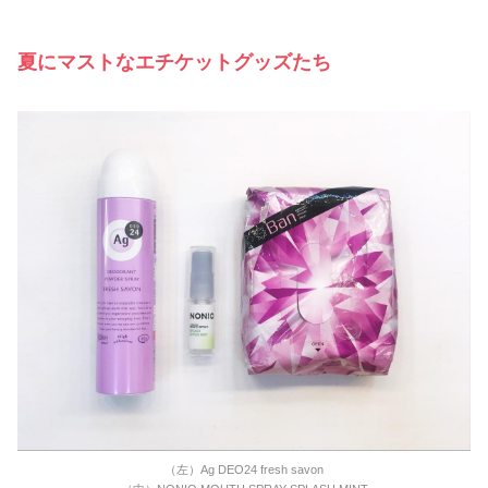
夏にマストなエチケットグッズたち
（左）Ag DEO24 fresh savon