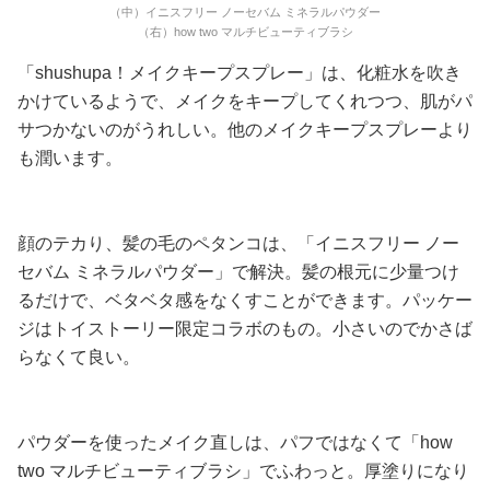
（中）イニスフリー ノーセバム ミネラルパウダー
（右）how two マルチビューティブラシ
「shushupa！メイクキープスプレー」は、化粧水を吹き
かけているようで、メイクをキープしてくれつつ、肌がパ
サつかないのがうれしい。他のメイクキープスプレーより
も潤います。
顔のテカり、髪の毛のペタンコは、「イニスフリー ノー
セバム ミネラルパウダー」で解決。髪の根元に少量つけ
るだけで、ベタベタ感をなくすことができます。パッケー
ジはトイストーリー限定コラボのもの。小さいのでかさば
らなくて良い。
パウダーを使ったメイク直しは、パフではなくて「how
two マルチビューティブラシ」でふわっと。厚塗りになり