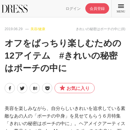
ログイン
会員登録
MENU
2019.06.29
美容/健康
きれいの秘密はポーチの中に(8)
オフをばっちり楽しむための
12アイテム #きれいの秘密
特集記事
はポーチの中に
DRESS部活
お気に入り
ライフスタイル
ファッション
美容を楽しみながら、自分らしいきれいを追求している素
敵なあの人の「ポーチの中身」を見せてもらう６月特集
「きれいの秘密はポーチの中に」。ヘアメイクアーティス
恋愛/結婚/離婚