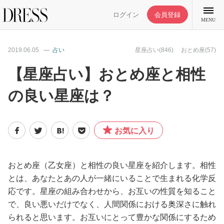
ログイン
会員登録
MENU
2019.06.05
占い
星座占い(846)
おとめ座(57)
【星座占い】おとめ座と相性
の良い星座は？
特集記事
DRESS部活
お気に入り
ライフスタイル
おとめ座（乙女座）と相性の良い星座を紹介します。相性
とは、あなたとあの人が一緒にいることで生まれる化学反
ファッション
応です。星座の組み合わせから、お互いの性質を知ること
で、良い悪いだけでなく、人間関係における奥深さに触れ
恋愛/結婚/離婚
られると思います。お互いにとって豊かな関係にするため