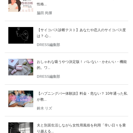
性格...
脇田 尚揮
【サイコパス診断テスト】あなたや恋人のサイコパス度
は？ 心...
DRESS編集部
おしゃれな吸うやつ決定版！ バレない・かわいい・機能
的。ワ...
DRESS編集部
【ハプニングバー体験談】料金・危ない？ 10年通った私
が教...
鈴木 リズ
夫と別居生活しながら女性用風俗を利用「辛い日々を乗
り越える...