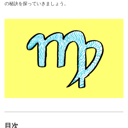
の秘訣を探っていきましょう。
美容/健康
ワークスタイル
妊娠/出産/家族
ココロ/カラダ
グルメ
トラベル
カルチャー/エンタメ
目次