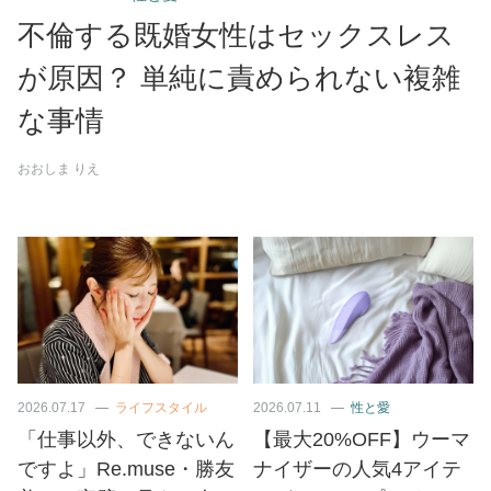
不倫する既婚女性はセックスレス
が原因？ 単純に責められない複雑
な事情
おおしま りえ
2026.07.17
ライフスタイル
2026.07.11
性と愛
「仕事以外、できないん
【最大20%OFF】ウーマ
ですよ」Re.muse・勝友
ナイザーの人気4アイテ