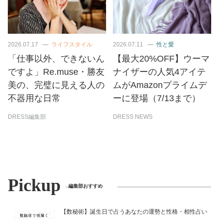
2026.07.17
ライフスタイル
2026.07.11
性と愛
「仕事以外、できないん
【最大20%OFF】ウーマ
ですよ」Re.muse・勝友
ナイザーの人気4アイテ
美の、完璧に見える人の
ムがAmazonプライムデ
不器用な日常
ーに登場（7/13まで）
DRESS編集部
DRESS NEWS
Pickup
編集部おすすめ
【数秘術】誕生日で占うあなたの運勢と性格・相性占い