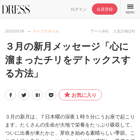
ログイン
会員登録
MENU
2019.03.06
ライフスタイル
アート(64)
人生計画(24)
３月の新月メッセージ「心に
溜まったチリをデトックスす
特集記事
る方法」
DRESS部活
お気に入り
ライフスタイル
ファッション
３月の新月は、７日木曜の深夜１時５分にうお座で起こり
ます。たくさんの生命が大地で栄養をたっぷり吸収して、
ついに出番が来たかと、芽吹き始める素晴らしい季節。こ
恋愛/結婚/離婚