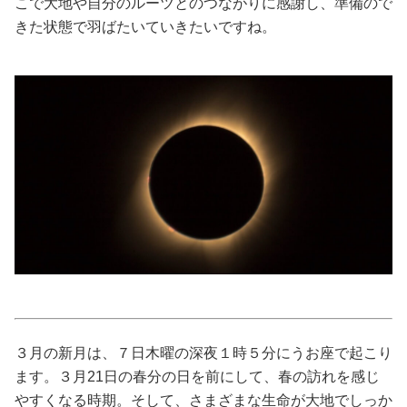
こで大地や自分のルーツとのつながりに感謝し、準備ので
きた状態で羽ばたいていきたいですね。
美容/健康
ワークスタイル
妊娠/出産/家族
ココロ/カラダ
グルメ
トラベル
３月の新月は、７日木曜の深夜１時５分にうお座で起こり
カルチャー/エンタメ
ます。３月21日の春分の日を前にして、春の訪れを感じ
やすくなる時期。そして、さまざまな生命が大地でしっか