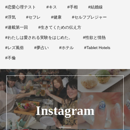
#恋愛心理テスト
#キス
#手相
#結婚線
#浮気
#セフレ
#健康
#セルフプレジャー
#連載第一回
#生きてくための伝え方
#わたしは愛される実験をはじめた。
#性欲と情熱
#レズ風俗
#夢占い
#ホテル
#Tablet Hotels
#不倫
Instagram