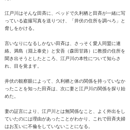
江戸川はそんな田斉に、ベッドで久利栖と田斉が一緒に写
っている盗撮写真を送りつけ、「井伏の住所を調べろ」と
脅しをかける。
言いなりになるしかない田斉は、さっそく愛人同盟に連
絡。満島（淵上泰史）と安吾（森田甘路）に教授の住所を
聞き出そうとしたところ、江戸川の本性について知らさ
れ、目を覚ます。
井伏の観察眼によって、久利栖と体の関係を持っていなか
ったことを知った田斉は、次に妻と江戸川の関係を探り始
めた。
妻の証言により、江戸川とは無関係なこと、よく外出をし
ていたのには理由があったことがわかり、これで田斉夫婦
はお互いに不倫をしていないことになる。