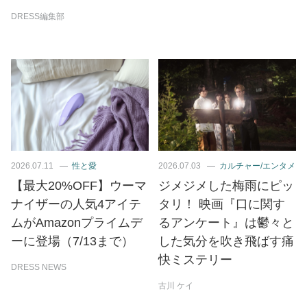
DRESS編集部
2026.07.11
性と愛
2026.07.03
カルチャー/エンタメ
【最大20%OFF】ウーマ
ジメジメした梅雨にピッ
ナイザーの人気4アイテ
タリ！ 映画『口に関す
ムがAmazonプライムデ
るアンケート』は鬱々と
ーに登場（7/13まで）
した気分を吹き飛ばす痛
快ミステリー
DRESS NEWS
古川 ケイ