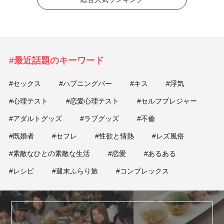
#最近話題のキーワード
#セックス
#ハプニングバー
#キス
#浮気
#心理テスト
#恋愛心理テスト
#セルフプレジャー
#アダルトグッズ
#ラブグッズ
#不倫
#既婚者
#セフレ
#性欲と情熱
#レズ風俗
#素敵なひとの素敵な生活
#恋愛
#あるある
#レシピ
#週末ふらり旅
#コンプレックス