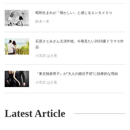
昭和生まれが「懐かしい」と感じるエンタメ３つ
鈴木一禾
石原さとみさん主演作他、今期見たい2019夏ドラマ３作
品
小耳沢 はさ美
『東京独身男子』が“大人の婚活予習”に効果的な理由
小耳沢 はさ美
Latest Article