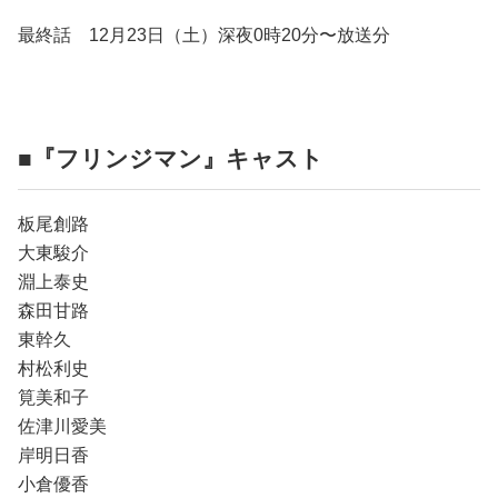
最終話 12月23日（土）深夜0時20分〜放送分
■『フリンジマン』キャスト
板尾創路
大東駿介
淵上泰史
森田甘路
東幹久
村松利史
筧美和子
佐津川愛美
岸明日香
小倉優香