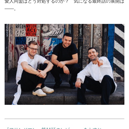
愛人同盟はどう対処するのか？ 気になる最終話の展開は
――。
美容/健康
ワークスタイル
妊娠/出産/家族
ココロ/カラダ
グルメ
トラベル
カルチャー/エンタメ