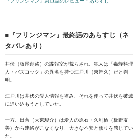
『フリンジマン』第11話のレビュー・あらすじ
占い
性と愛
■『フリンジマン』最終話のあらすじ（ネ
ゲーム
タバレあり）
井伏（板尾創路）の諜報室が荒らされ、犯人は「毒蜂料理
人・バズコック」の異名を持つ江戸川（東幹久）だと判
明。
江戸川は井伏の愛人情報を盗み、それを使って井伏を破滅
に追い込もうとしていた。
一方、田斉（大東駿介）は愛人の原石・久利栖（板野友
美）から連絡がこなくなり、大きな不安と焦りを感じてい
た。