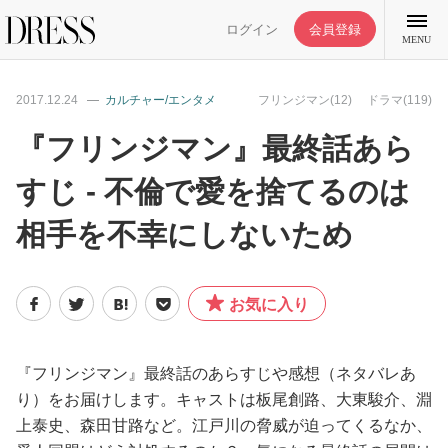
ログイン
会員登録
MENU
2017.12.24
カルチャー/エンタメ
フリンジマン(12)
ドラマ(119)
『フリンジマン』最終話あら
すじ - 不倫で愛を捨てるのは
特集記事
相手を不幸にしないため
DRESS部活
お気に入り
ライフスタイル
ファッション
『フリンジマン』最終話のあらすじや感想（ネタバレあ
り）をお届けします。キャストは板尾創路、大東駿介、淵
上泰史、森田甘路など。江戸川の脅威が迫ってくるなか、
恋愛/結婚/離婚