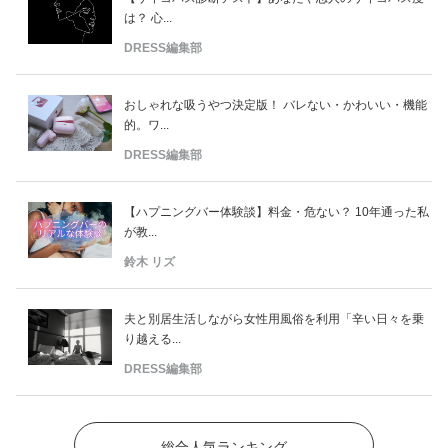
は？ 心...
DRESS編集部
おしゃれな吸うやつ決定版！ バレない・かわいい・機能
的。ワ...
DRESS編集部
【ハプニングバー体験談】料金・危ない？ 10年通った私
が教...
鈴木 リズ
夫と別居生活しながら女性用風俗を利用「辛い日々を乗
り越える...
DRESS編集部
総合人気ランキング