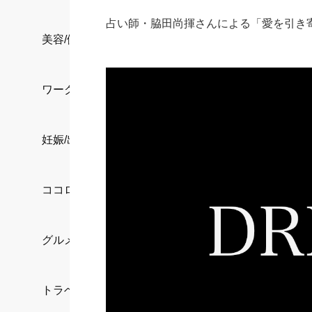
占い師・脇田尚揮さんによる「愛を引き寄せ
美容/健康
ワークスタイル
妊娠/出産/家族
ココロ/カラダ
グルメ
トラベル