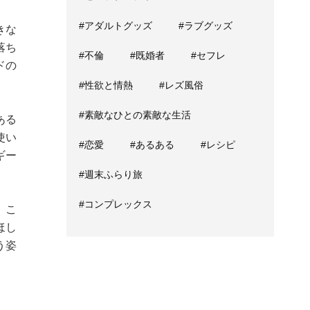
#アダルトグッズ
#ラブグッズ
きな
落ち
#不倫
#既婚者
#セフレ
ドの
#性欲と情熱
#レズ風俗
#素敵なひとの素敵な生活
ある
使い
#恋愛
#あるある
#レシピ
ギー
#週末ふらり旅
#コンプレックス
。こ
ほし
う姿