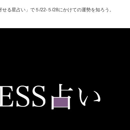
る星占い」で５/22‐５/28にかけての運勢を知ろう。