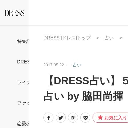
DRESS [ドレス]トップ
占い
特集記事
DRESS部活
2017.05.22
占い
【DRESS占い】５
ライフスタイル
占い by 脇田尚揮
ファッション
お気に入り
恋愛/結婚/離婚