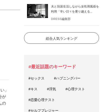
夫と別居生活しながら女性用風俗を
利用「辛い日々を乗り越える...
DRESS編集部
総合人気ランキング
#最近話題のキーワード
#セックス
#ハプニングバー
#キス
#浮気
#心理テスト
たい」
分が
#恋愛心理テスト
んの
#セルフプレジャー