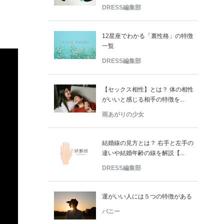
DRESS編集部
12星座でわかる「裏性格」の特徴
一覧
DRESS編集部
【セックス相性】とは？ 体の相性
がいいと感じる相手の特徴を...
雨あがりの少女
結婚線の見方とは？ 右手と左手の
違いや結婚年齢の線を解説【...
DRESS編集部
運がいい人には５つの特徴がある
バニー