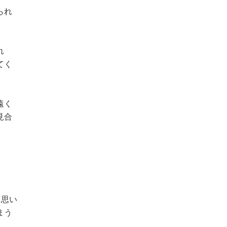
られ
れ
てく
遠く
見合
に思い
まう