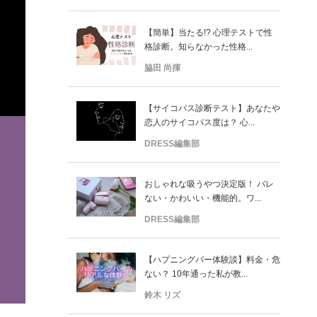
【簡単】当たる!? 心理テストで性
格診断。知らなかった性格...
脇田 尚揮
【サイコパス診断テスト】あなたや
恋人のサイコパス度は？ 心...
DRESS編集部
おしゃれな吸うやつ決定版！ バレ
ない・かわいい・機能的。ワ...
DRESS編集部
【ハプニングバー体験談】料金・危
ない？ 10年通った私が教...
鈴木 リズ