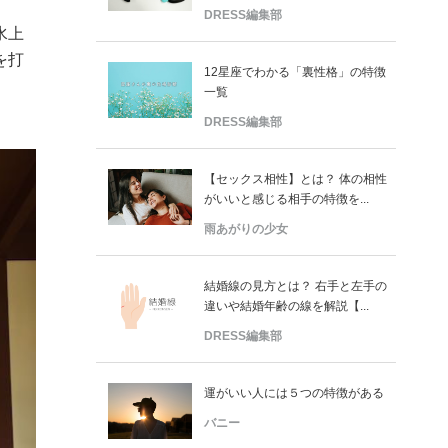
DRESS編集部
水上
を打
12星座でわかる「裏性格」の特徴
一覧
DRESS編集部
【セックス相性】とは？ 体の相性
がいいと感じる相手の特徴を...
雨あがりの少女
結婚線の見方とは？ 右手と左手の
違いや結婚年齢の線を解説【...
DRESS編集部
運がいい人には５つの特徴がある
バニー