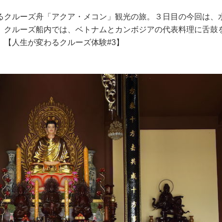
るクルーズ舟「アクア・メコン」観光の旅。３日目の今回は、
。クルーズ船内では、ベトナムとカンボジアの代表料理に舌鼓
。【人生が変わるクルーズ体験#3】