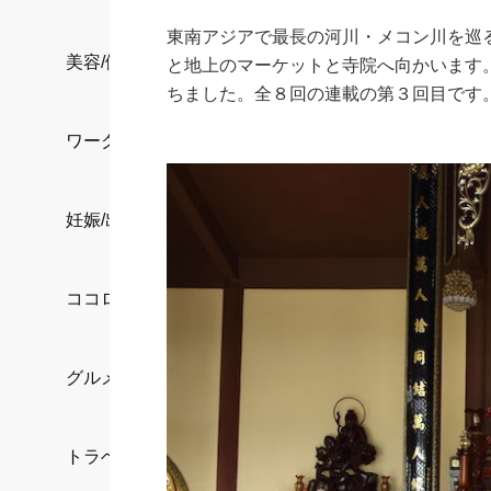
東南アジアで最長の河川・メコン川を巡
美容/健康
と地上のマーケットと寺院へ向かいます
ちました。全８回の連載の第３回目です
ワークスタイル
妊娠/出産/家族
ココロ/カラダ
グルメ
トラベル