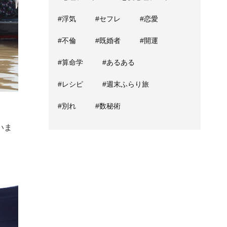
#浮気
#セフレ
#恋愛
#不倫
#既婚者
#開運
#算命学
#あるある
#レシピ
#週末ふらり旅
#別れ
#数秘術
いま