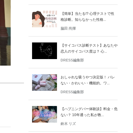
【簡単】当たる!? 心理テストで性
格診断。知らなかった性格...
脇田 尚揮
【サイコパス診断テスト】あなたや
恋人のサイコパス度は？ 心...
DRESS編集部
おしゃれな吸うやつ決定版！ バレ
ない・かわいい・機能的。ワ...
DRESS編集部
【ハプニングバー体験談】料金・危
ない？ 10年通った私が教...
鈴木 リズ