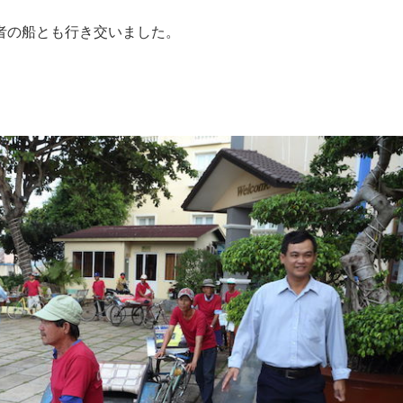
者の船とも行き交いました。
。