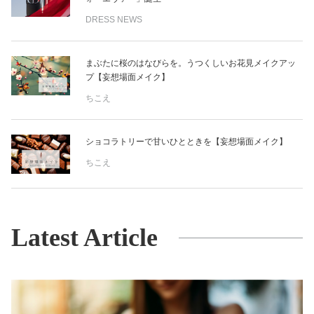
DRESS NEWS
まぶたに桜のはなびらを。うつくしいお花見メイクアッ
プ【妄想場面メイク】
ちこえ
ショコラトリーで甘いひとときを【妄想場面メイク】
ちこえ
Latest Article