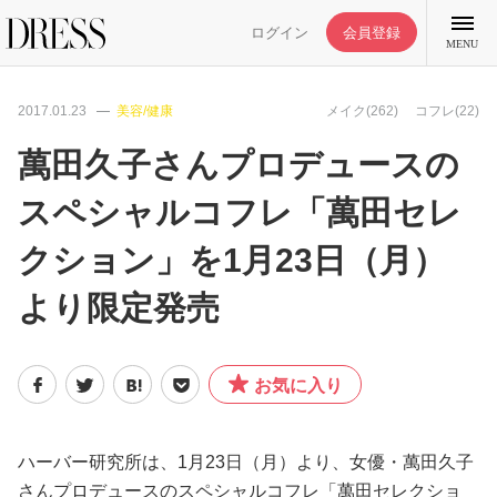
ログイン
会員登録
MENU
2017.01.23
美容/健康
メイク(262)
コフレ(22)
萬田久子さんプロデュースの
スペシャルコフレ「萬田セレ
特集記事
クション」を1月23日（月）
DRESS部活
より限定発売
ライフスタイル
お気に入り
ファッション
ハーバー研究所は、1月23日（月）より、女優・萬田久子
恋愛/結婚/離婚
さんプロデュースのスペシャルコフレ「萬田セレクショ