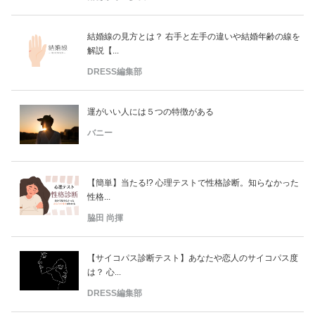
結婚線の見方とは？ 右手と左手の違いや結婚年齢の線を
解説【...
DRESS編集部
運がいい人には５つの特徴がある
バニー
【簡単】当たる!? 心理テストで性格診断。知らなかった
性格...
脇田 尚揮
【サイコパス診断テスト】あなたや恋人のサイコパス度
は？ 心...
DRESS編集部