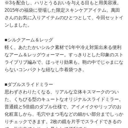
※3を配合し、ハリとうるおいを与える目もと用美容液。
2015年の福袋に登場した限定スキンケアアイテム。萬田
さんのお気に入りアイテムのひとつとして、今回セットイ
ンしました。
■シルクアーム＆レッグ
軽く、あたたかいシルク素材で1年中冷え対策出来る便利
なアーム＆レッグウォーマー。すっきりとした印象のスト
ライプリブ編みで、ほっそり効果も。鞄の中でじゃまにな
らないコンパクトな紐なし巾着袋つき。
■ダブルスライドミラー
思わずさわりたくなる、リアルな立体キスマークのつい
た、くちびる型のキュートなオリジナルスライドミラー。
普通鏡と5倍鏡のダブル仕様で、アイメイクやリップのお
化粧直しから、毛穴やまつ毛などの細かい部分までしっか
りチェックできます。2枚の鏡を片手でスライドできるの