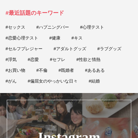
#最近話題のキーワード
#セックス
#ハプニングバー
#心理テスト
#恋愛心理テスト
#健康
#キス
#セルフプレジャー
#アダルトグッズ
#ラブグッズ
#浮気
#恋愛
#セフレ
#性欲と情熱
#お買い物
#不倫
#既婚者
#あるある
#がん
#偏屈女のやっかいな日々
#結婚
Instagram