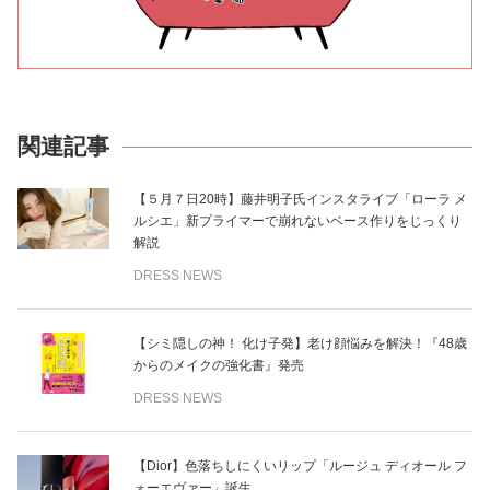
関連記事
【５月７日20時】藤井明子氏インスタライブ「ローラ メ
ルシエ」新プライマーで崩れないベース作りをじっくり
解説
DRESS NEWS
【シミ隠しの神！ 化け子発】老け顔悩みを解決！『48歳
からのメイクの強化書』発売
DRESS NEWS
【Dior】色落ちしにくいリップ「ルージュ ディオール フ
ォーエヴァー」誕生