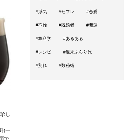
#浮気
#セフレ
#恋愛
#不倫
#既婚者
#開運
#算命学
#あるある
#レシピ
#週末ふらり旅
#別れ
#数秘術
は珍し
升(一
面で