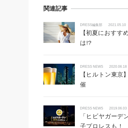
関連記事
DRESS編集部
2021.05.10
【初夏におすす
は!?
DRESS NEWS
2020.06.18
【ヒルトン東京】
催
DRESS NEWS
2019.06.03
「ヒビヤガーデン
子プロレスも！