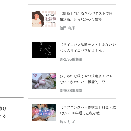
【簡単】当たる!? 心理テストで性
格診断。知らなかった性格...
脇田 尚揮
【サイコパス診断テスト】あなたや
恋人のサイコパス度は？ 心...
DRESS編集部
おしゃれな吸うやつ決定版！ バレ
ない・かわいい・機能的。ワ...
DRESS編集部
【ハプニングバー体験談】料金・危
飾り
ない？ 10年通った私が教...
まる
鈴木 リズ