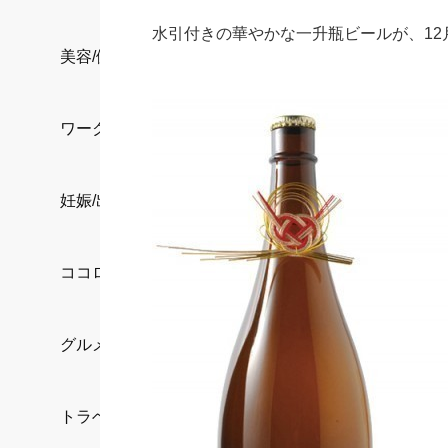
水引付きの華やかな一升瓶ビールが、12
美容/健康
ワークスタイル
妊娠/出産/家族
ココロ/カラダ
グルメ
トラベル