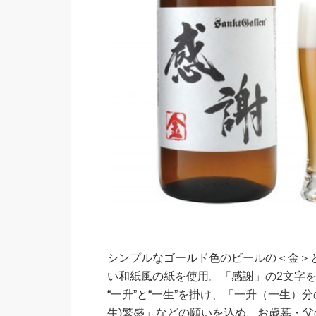
シンプルなゴールド色のビールの＜金＞
い和紙風の紙を使用。「感謝」の2文字
“一升”と“一生”を掛け、「一升（一生
生)繁盛」などの願いを込め、お歳暮・