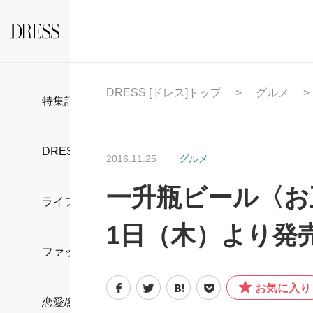
DRESS [ドレス]トップ
グルメ
特集記事
DRESS部活
2016.11.25
グルメ
一升瓶ビール〈お
ライフスタイル
1日（木）より発
ファッション
お気に入り
恋愛/結婚/離婚