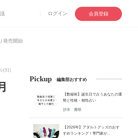
ログイン
部活
会員登録
り発売開始
(31)
Pickup
編集部おすすめ
月
【数秘術】誕生日で占うあなたの運
勢と性格・相性占い
沙木 貴咲
【2026年】アダルトグッズのおす
すめランキング！専門家が...