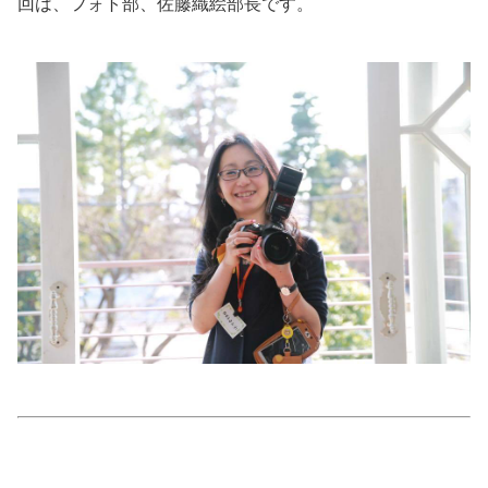
回は、フォト部、佐藤織絵部長です。
美容/健康
ワークスタイル
妊娠/出産/家族
ココロ/カラダ
グルメ
トラベル
カルチャー/エンタメ