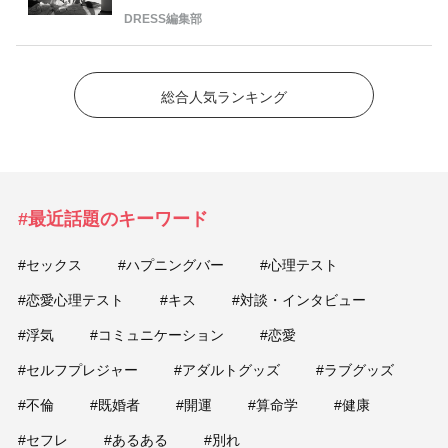
DRESS編集部
総合人気ランキング
#最近話題のキーワード
#セックス
#ハプニングバー
#心理テスト
#恋愛心理テスト
#キス
#対談・インタビュー
#浮気
#コミュニケーション
#恋愛
#セルフプレジャー
#アダルトグッズ
#ラブグッズ
#不倫
#既婚者
#開運
#算命学
#健康
#セフレ
#あるある
#別れ