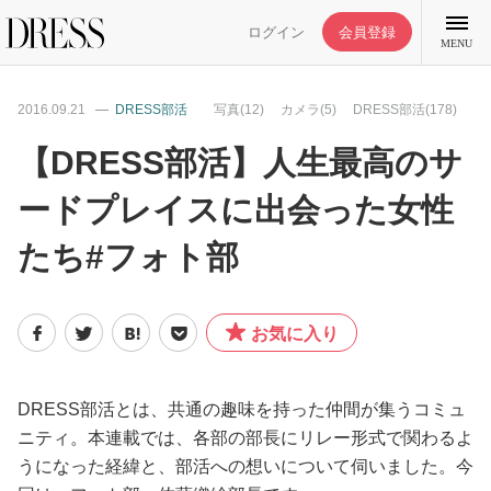
ログイン
会員登録
MENU
2016.09.21
DRESS部活
写真(12)
カメラ(5)
DRESS部活(178)
【DRESS部活】人生最高のサ
ードプレイスに出会った女性
特集記事
たち#フォト部
DRESS部活
お気に入り
ライフスタイル
ファッション
DRESS部活とは、共通の趣味を持った仲間が集うコミュ
ニティ。本連載では、各部の部長にリレー形式で関わるよ
うになった経緯と、部活への想いについて伺いました。今
恋愛/結婚/離婚