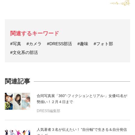
関連するキーワード
#写真
#カメラ
#DRESS部活
#趣味
#フォト部
#文化系の部活
関連記事
合同写真展「360°-フィクションとリアル-」女優41名が
勢揃い！２月４日まで
DRESS編集部
人気著者３名が伝えたい！ “自分軸“で生きる＆自分発信