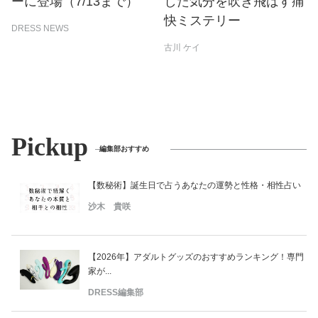
ーに登場（7/13まで）
した気分を吹き飛ばす痛
快ミステリー
DRESS NEWS
古川 ケイ
Pickup
編集部おすすめ
【数秘術】誕生日で占うあなたの運勢と性格・相性占い
沙木 貴咲
【2026年】アダルトグッズのおすすめランキング！専門
家が...
DRESS編集部