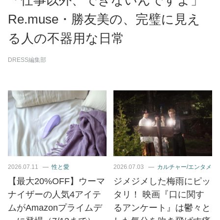
「仕事以外、できないんですよ」
Re.muse・勝友美の、完璧に見え
る人の不器用な日常
DRESS編集部
2026.07.11
性と愛
2026.07.03
カルチャー/エンタメ
【最大20%OFF】ウーマ
ジメジメした梅雨にピッ
ナイザーの人気4アイテ
タリ！ 映画『口に関す
ムがAmazonプライムデ
るアンケート』は鬱々と