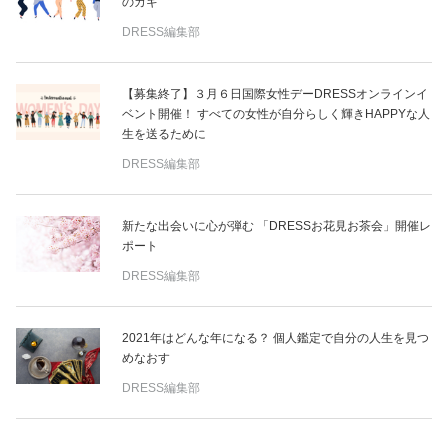
のカギ
DRESS編集部
【募集終了】３月６日国際女性デーDRESSオンラインイ
ベント開催！ すべての女性が自分らしく輝きHAPPYな人
生を送るために
DRESS編集部
新たな出会いに心が弾む 「DRESSお花見お茶会」開催レ
ポート
DRESS編集部
2021年はどんな年になる？ 個人鑑定で自分の人生を見つ
めなおす
DRESS編集部