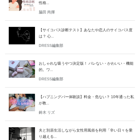
性格...
脇田 尚揮
【サイコパス診断テスト】あなたや恋人のサイコパス度
は？ 心...
DRESS編集部
おしゃれな吸うやつ決定版！ バレない・かわいい・機能
的。ワ...
DRESS編集部
【ハプニングバー体験談】料金・危ない？ 10年通った私
が教...
鈴木 リズ
夫と別居生活しながら女性用風俗を利用「辛い日々を乗
り越える...