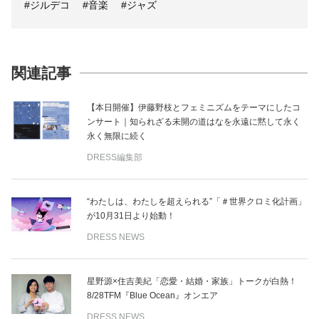
#ジルデコ
#音楽
#ジャズ
関連記事
【本日開催】伊藤野枝とフェミニズムをテーマにしたコ
ンサート｜知られざる未開の道はなを永遠に黙して永く
永く無限に続く
DRESS編集部
“わたしは、わたしを超えられる”「＃世界クロミ化計画」
が10月31日より始動！
DRESS NEWS
星野源×住吉美紀「恋愛・結婚・家族」トークが白熱！
8/28TFM『Blue Ocean』オンエア
DRESS NEWS