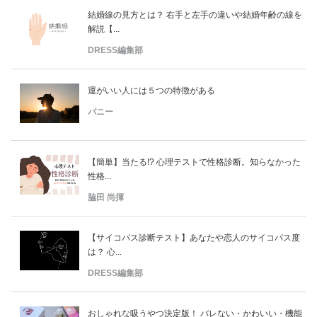
結婚線の見方とは？ 右手と左手の違いや結婚年齢の線を
解説【...
DRESS編集部
運がいい人には５つの特徴がある
バニー
【簡単】当たる!? 心理テストで性格診断。知らなかった
性格...
脇田 尚揮
【サイコパス診断テスト】あなたや恋人のサイコパス度
は？ 心...
DRESS編集部
おしゃれな吸うやつ決定版！ バレない・かわいい・機能