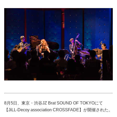
美容/健康
ワークスタイル
妊娠/出産/家族
ココロ/カラダ
グルメ
トラベル
カルチャー/エンタメ
8月5日、東京・渋谷JZ Brat SOUND OF TOKYOにて
【JiLL-Decoy association CROSSFADE】が開催された。