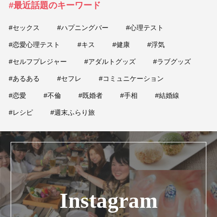
#最近話題のキーワード
#セックス
#ハプニングバー
#心理テスト
#恋愛心理テスト
#キス
#健康
#浮気
#セルフプレジャー
#アダルトグッズ
#ラブグッズ
#あるある
#セフレ
#コミュニケーション
#恋愛
#不倫
#既婚者
#手相
#結婚線
#レシピ
#週末ふらり旅
Instagram