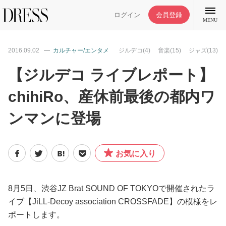
ログイン
会員登録
MENU
2016.09.02
カルチャー/エンタメ
ジルデコ(4)
音楽(15)
ジャズ(13)
【ジルデコ ライブレポート】
chihiRo、産休前最後の都内ワ
特集記事
ンマンに登場
DRESS部活
お気に入り
ライフスタイル
ファッション
8月5日、渋谷JZ Brat SOUND OF TOKYOで開催されたラ
イブ【JiLL-Decoy association CROSSFADE】の模様をレ
ポートします。
恋愛/結婚/離婚