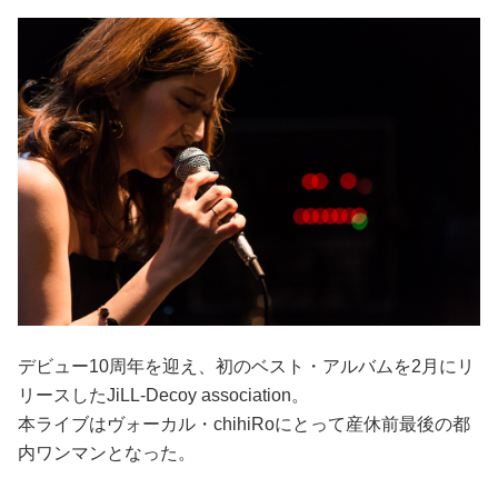
占い
性と愛
ゲーム
デビュー10周年を迎え、初のベスト・アルバムを2月にリ
リースしたJiLL-Decoy association。
本ライブはヴォーカル・chihiRoにとって産休前最後の都
内ワンマンとなった。