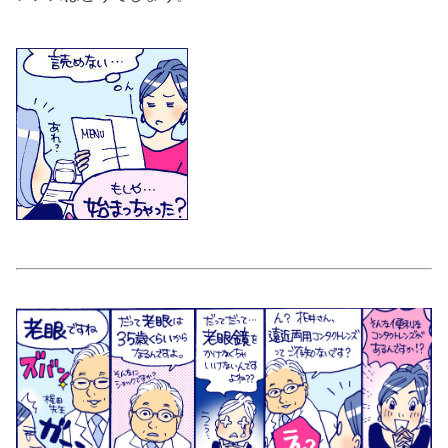
美容/健康
ワークスタイル
妊娠/出産/家族
ココロ/カラダ
グルメ
トラベル
カルチャー/エンタメ