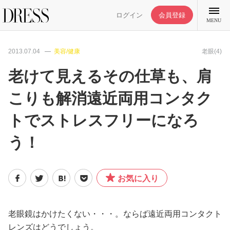
ログイン
会員登録
MENU
2013.07.04
美容/健康
老眼(4)
老けて見えるその仕草も、肩
こりも解消遠近両用コンタク
特集記事
トでストレスフリーになろ
DRESS部活
う！
ライフスタイル
お気に入り
ファッション
老眼鏡はかけたくない・・・。ならば遠近両用コンタクト
恋愛/結婚/離婚
レンズはどうでしょう。