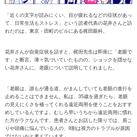
占い
「近くの文字が読みにくい、目が疲れるなどの症状があっ
性と愛
て、日常生活もストレス」という読者代表の花井さんと訪
れたのは、東京・田町のビルにある梶田眼科。
ゲーム
花井さんが自覚症状を話すと、梶田先生は即座に「老眼で
す」と断言。薄々気づいていたものの、ショックを隠せな
い花井さんに、老眼について説明してくれました。
「老眼は、誰もが通る道。がまんしていても老眼の進行を
止めることはできません。私は、35歳を過ぎたら、老眼
の見えにくさを補ってくれる遠近両用を使うことをおすす
めしているんですよ。むしろ早いうちから遠近両用に慣れ
た方がラクなんです。患者さんとお話した限りでは、肩こ
りや頭痛に悩んでいる人の、8割は視力のトラブルが原因
ではないかと考えています」