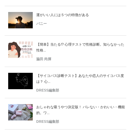
運がいい人には５つの特徴がある
バニー
【簡単】当たる!? 心理テストで性格診断。知らなかった
性格...
脇田 尚揮
【サイコパス診断テスト】あなたや恋人のサイコパス度
は？ 心...
DRESS編集部
おしゃれな吸うやつ決定版！ バレない・かわいい・機能
的。ワ...
DRESS編集部