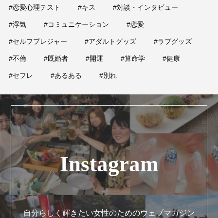
#恋愛心理テスト
#キス
#対談・インタビュー
#浮気
#コミュニケーション
#恋愛
#セルフプレジャー
#アダルトグッズ
#ラブグッズ
#不倫
#既婚者
#開運
#算命学
#健康
#セフレ
#あるある
#別れ
Instagram
自分らしく輝きたい女性のためのウェブマガジン