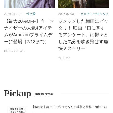
2026.07.11
性と愛
2026.07.03
カルチャー/エンタメ
【最大20%OFF】ウーマ
ジメジメした梅雨にピッ
ナイザーの人気4アイテ
タリ！ 映画『口に関す
ムがAmazonプライムデ
るアンケート』は鬱々と
ーに登場（7/13まで）
した気分を吹き飛ばす痛
快ミステリー
DRESS NEWS
古川 ケイ
Pickup
編集部おすすめ
【数秘術】誕生日で占うあなたの運勢と性格・相性占い