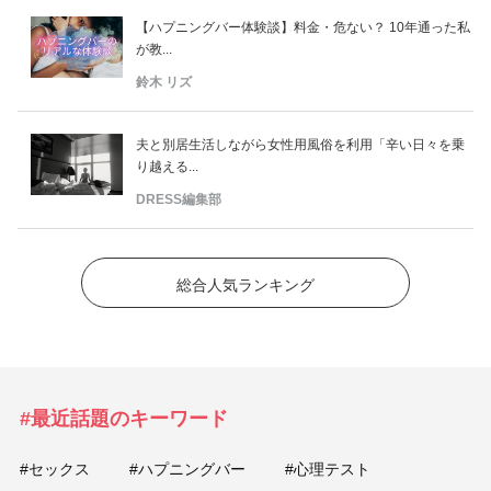
【ハプニングバー体験談】料金・危ない？ 10年通った私
が教...
鈴木 リズ
夫と別居生活しながら女性用風俗を利用「辛い日々を乗
り越える...
DRESS編集部
総合人気ランキング
#最近話題のキーワード
#セックス
#ハプニングバー
#心理テスト