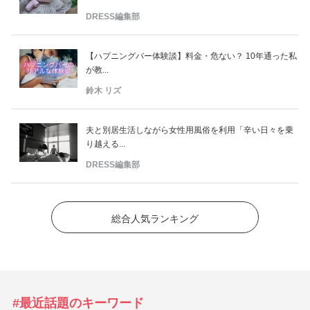
DRESS編集部
【ハプニングバー体験談】料金・危ない？ 10年通った私
が教...
鈴木 リズ
夫と別居生活しながら女性用風俗を利用「辛い日々を乗
り越える...
DRESS編集部
総合人気ランキング
#最近話題のキーワード