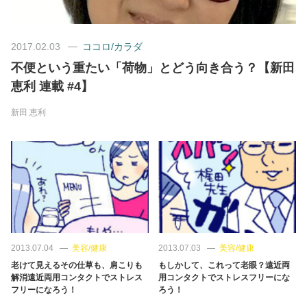
美容/健康
2017.02.03
ココロ/カラダ
不便という重たい「荷物」とどう向き合う？【新田
ワークスタイル
恵利 連載 #4】
妊娠/出産/家族
新田 恵利
ココロ/カラダ
グルメ
トラベル
2013.07.04
美容/健康
2013.07.03
美容/健康
老けて見えるその仕草も、肩こりも
もしかして、これって老眼？遠近両
カルチャー/エンタメ
解消遠近両用コンタクトでストレス
用コンタクトでストレスフリーにな
フリーになろう！
ろう！