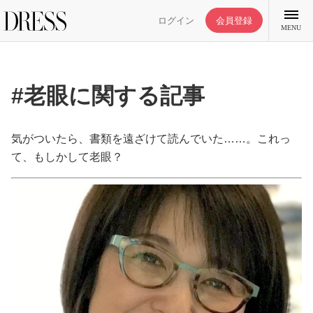
ログイン
会員登録
MENU
#老眼に関する記事
特集記事
気がついたら、書類を遠ざけて読んでいた……。これっ
て、もしかして老眼？
DRESS部活
ライフスタイル
ファッション
恋愛/結婚/離婚