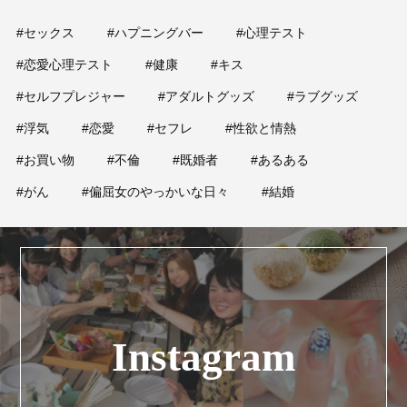
#セックス
#ハプニングバー
#心理テスト
#恋愛心理テスト
#健康
#キス
#セルフプレジャー
#アダルトグッズ
#ラブグッズ
#浮気
#恋愛
#セフレ
#性欲と情熱
#お買い物
#不倫
#既婚者
#あるある
#がん
#偏屈女のやっかいな日々
#結婚
Instagram