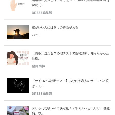
解説【...
DRESS編集部
運がいい人には５つの特徴がある
バニー
【簡単】当たる!? 心理テストで性格診断。知らなかった
性格...
脇田 尚揮
【サイコパス診断テスト】あなたや恋人のサイコパス度
は？ 心...
DRESS編集部
おしゃれな吸うやつ決定版！ バレない・かわいい・機能
的。ワ...