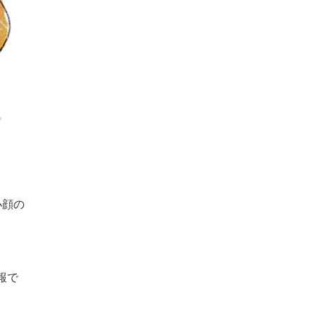
小顔の
報で