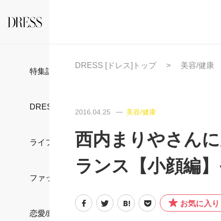
DRESS [ドレス]トップ
美容/健康
特集記事
DRESS部活
2016.04.25
美容/健康
西内まりやさんに
ライフスタイル
ランス【小顔編】
ファッション
お気に入り
恋愛/結婚/離婚