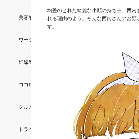
均整のとれた綺麗な小顔の持ち主、西内
美容/健康
れる理由のよう。そんな西内さんのお顔
す。
ワークスタイル
妊娠/出産/家族
ココロ/カラダ
グルメ
トラベル