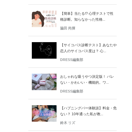
【簡単】当たる!? 心理テストで性
格診断。知らなかった性格...
脇田 尚揮
【サイコパス診断テスト】あなたや
恋人のサイコパス度は？ 心...
DRESS編集部
おしゃれな吸うやつ決定版！ バレ
ない・かわいい・機能的。ワ...
DRESS編集部
【ハプニングバー体験談】料金・危
ない？ 10年通った私が教...
鈴木 リズ