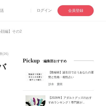
ログイン
部活
会員登録
顔編】その2
(26)
Pickup
編集部おすすめ
バ
【数秘術】誕生日で占うあなたの運
勢と性格・相性占い
沙木 貴咲
【2026年】アダルトグッズのおす
すめランキング！専門家が...