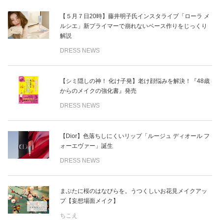
【５月７日20時】藤井明子氏インスタライブ「ローラ メ
ルシエ」新プライマーで崩れないベース作りをじっくり
解説
DRESS NEWS
【シミ隠しの神！ 化け子発】老け顔悩みを解決！『48歳
からのメイクの強化書』発売
DRESS NEWS
【Dior】色落ちしにくいリップ「ルージュ ディオール フ
ォーエヴァー」誕生
DRESS NEWS
まぶたに桜のはなびらを。うつくしいお花見メイクアッ
プ【妄想場面メイク】
ちこえ