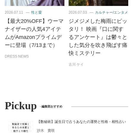
2026.07.11
性と愛
2026.07.03
カルチャー/エンタメ
【最大20%OFF】ウーマ
ジメジメした梅雨にピッ
ナイザーの人気4アイテ
タリ！ 映画『口に関す
ムがAmazonプライムデ
るアンケート』は鬱々と
ーに登場（7/13まで）
した気分を吹き飛ばす痛
快ミステリー
DRESS NEWS
古川 ケイ
Pickup
編集部おすすめ
【数秘術】誕生日で占うあなたの運勢と性格・相性占い
沙木 貴咲