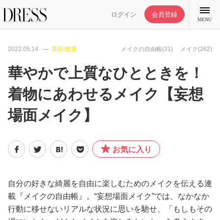
ログイン
会員登録
MENU
2022.05.14
美容/健康
メイクの自由帳(31)
メイク(262)
華やかで上質なひとときを！
着物にあわせるメイク【妄想
特集記事
場面メイク】
DRESS部活
お気に入り
ライフスタイル
ファッション
自分の好きな綺麗を自由に楽しむためのメイクを伝える連
載『メイクの自由帳』。“妄想場面メイク”では、なかなか
行動に移せないリアルな状況に思いを馳せ、「もしもその
恋愛/結婚/離婚