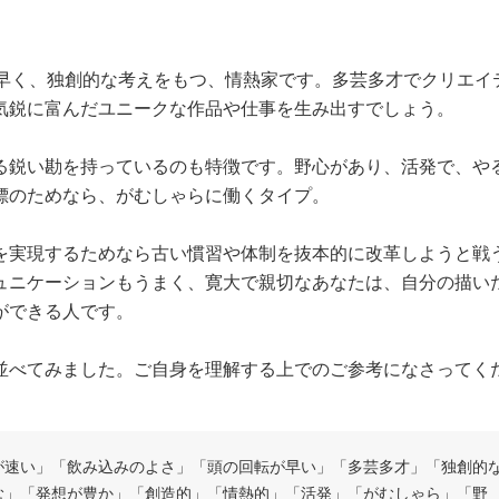
が早く、独創的な考えをもつ、情熱家です。多芸多才でクリエイ
気鋭に富んだユニークな作品や仕事を生み出すでしょう。
る鋭い勘を持っているのも特徴です。野心があり、活発で、や
標のためなら、がむしゃらに働くタイプ。
を実現するためなら古い慣習や体制を抜本的に改革しようと戦
ュニケーションもうまく、寛大で親切なあなたは、自分の描い
ができる人です。
並べてみました。ご自身を理解する上でのご参考になさってく
が速い」「飲み込みのよさ」「頭の回転が早い」「多芸多才」「独創的
む」「発想が豊か」「創造的」「情熱的」「活発」「がむしゃら」「野