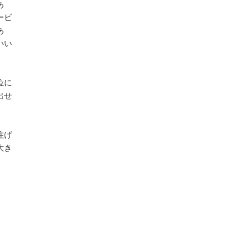
あ
ービ
あ
いい
位に
出せ
注げ
大き