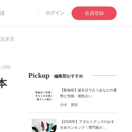
ログイン
部活
会員登録
の注ぎ方
20)
Pickup
編集部おすすめ
本
【数秘術】誕生日で占うあなたの運
勢と性格・相性占い
沙木 貴咲
【2026年】アダルトグッズのおす
すめランキング！専門家が...