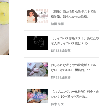
【簡単】当たる!? 心理テストで性
格診断。知らなかった性格...
脇田 尚揮
【サイコパス診断テスト】あなたや
恋人のサイコパス度は？ 心...
DRESS編集部
おしゃれな吸うやつ決定版！ バレ
ない・かわいい・機能的。ワ...
DRESS編集部
【ハプニングバー体験談】料金・危
ない？ 10年通った私が教...
鈴木 リズ