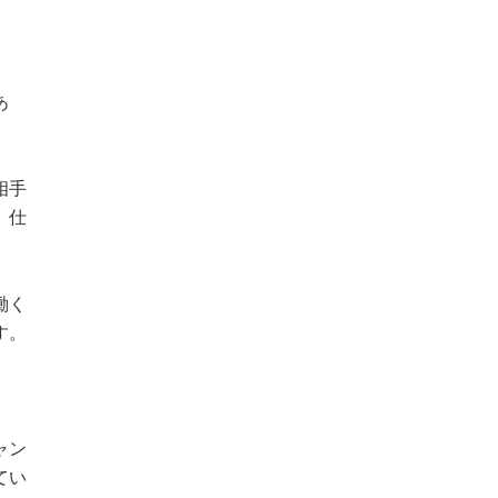
あ
相手
。仕
働く
す。
。
ャン
てい