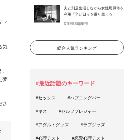
夫と別居生活しながら女性用風俗を
利用「辛い日々を乗り越える...
ティ
DRESS編集部
る気
総合人気ランキング
う、
た夢
#最近話題のキーワード
#セックス
#ハプニングバー
ださ
#キス
#セルフプレジャー
#アダルトグッズ
#ラブグッズ
な
#心理テスト
#恋愛心理テスト