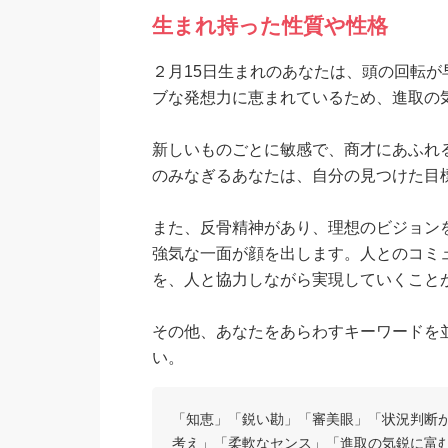
生まれ持った性質や性格
２月15日生まれのあなたは、頭の回転
ブな発想力に恵まれているため、進取の
新しいものごとに敏感で、商才にあふれ
のみなぎるあなたは、自分の見つけた目
また、反骨精神があり、理想のビジョン
強気な一面が顔を出します。人とのコミ
を、人と協力しながら実現していくこと
その他、あなたをあらわすキーワードを
い。
「知恵」「鋭い勘」「審美眼」「状況判断
考え」「柔軟なセンス」「進取の気鋭に富