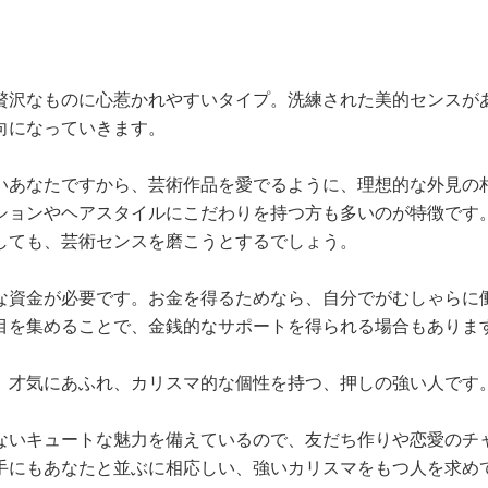
贅沢なものに心惹かれやすいタイプ。洗練された美的センスが
向になっていきます。
いあなたですから、芸術作品を愛でるように、理想的な外見の
ションやヘアスタイルにこだわりを持つ方も多いのが特徴です
しても、芸術センスを磨こうとするでしょう。
な資金が必要です。お金を得るためなら、自分でがむしゃらに
目を集めることで、金銭的なサポートを得られる場合もありま
、才気にあふれ、カリスマ的な個性を持つ、押しの強い人です
ないキュートな魅力を備えているので、友だち作りや恋愛のチ
手にもあなたと並ぶに相応しい、強いカリスマをもつ人を求め