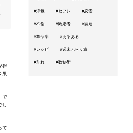
リ
#浮気
#セフレ
#恋愛
ュ
#不倫
#既婚者
#開運
#算命学
#あるある
#レシピ
#週末ふらり旅
#別れ
#数秘術
が得
を果
」で
でし
って