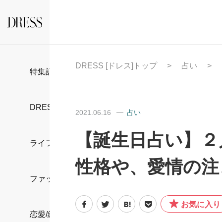
DRESS [ドレス]トップ
占い
特集記事
DRESS部活
2021.06.16
占い
【誕生日占い】２
ライフスタイル
性格や、愛情の注
ファッション
お気に入り
恋愛/結婚/離婚