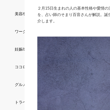
２月15日生まれの人の基本性格や愛情
美容/健康
を、占い師のそまり百音さんが解説。誕
介します。
ワークスタイル
妊娠/出産/家族
ココロ/カラダ
グルメ
トラベル