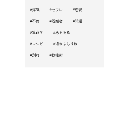
#浮気
#セフレ
#恋愛
#不倫
#既婚者
#開運
#算命学
#あるある
#レシピ
#週末ふらり旅
#別れ
#数秘術