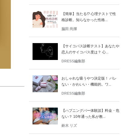
【簡単】当たる!? 心理テストで性
格診断。知らなかった性格...
脇田 尚揮
【サイコパス診断テスト】あなたや
恋人のサイコパス度は？ 心...
DRESS編集部
おしゃれな吸うやつ決定版！ バレ
ない・かわいい・機能的。ワ...
DRESS編集部
【ハプニングバー体験談】料金・危
ない？ 10年通った私が教...
鈴木 リズ