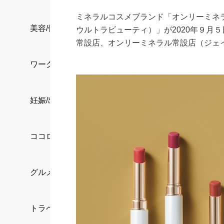
ミネラルコスメブランド「オンリーミネラル
美容/健康
ウルトラビューティ）」が2020年９月
常設店、オンリーミネラル常設店（ジェ
ワークスタイル
妊娠/出産/家族
ココロ/カラダ
グルメ
トラベル