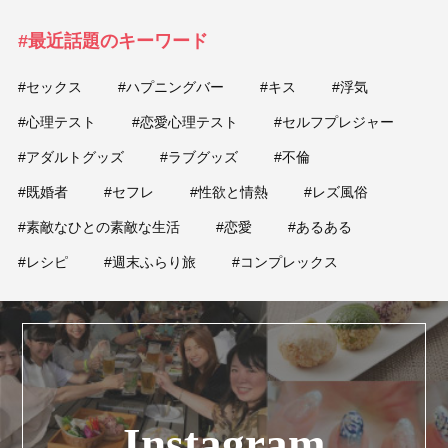
#最近話題のキーワード
#セックス
#ハプニングバー
#キス
#浮気
#心理テスト
#恋愛心理テスト
#セルフプレジャー
#アダルトグッズ
#ラブグッズ
#不倫
#既婚者
#セフレ
#性欲と情熱
#レズ風俗
#素敵なひとの素敵な生活
#恋愛
#あるある
#レシピ
#週末ふらり旅
#コンプレックス
Instagram