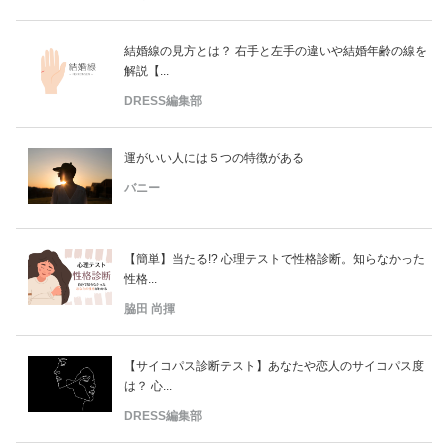
結婚線の見方とは？ 右手と左手の違いや結婚年齢の線を
解説【...
DRESS編集部
運がいい人には５つの特徴がある
バニー
【簡単】当たる!? 心理テストで性格診断。知らなかった
性格...
脇田 尚揮
【サイコパス診断テスト】あなたや恋人のサイコパス度
は？ 心...
DRESS編集部