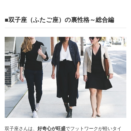
占い
性と愛
■双子座（ふたご座）の裏性格～総合編
ゲーム
双子座さんは、
好奇心が旺盛
でフットワークが軽いタイ