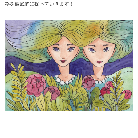
格を徹底的に探っていきます！
美容/健康
ワークスタイル
妊娠/出産/家族
ココロ/カラダ
グルメ
トラベル
カルチャー/エンタメ