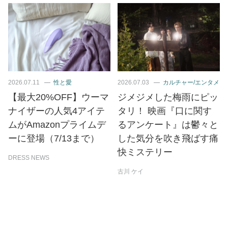
2026.07.11
性と愛
2026.07.03
カルチャー/エンタメ
【最大20%OFF】ウーマ
ジメジメした梅雨にピッ
ナイザーの人気4アイテ
タリ！ 映画『口に関す
ムがAmazonプライムデ
るアンケート』は鬱々と
ーに登場（7/13まで）
した気分を吹き飛ばす痛
快ミステリー
DRESS NEWS
古川 ケイ