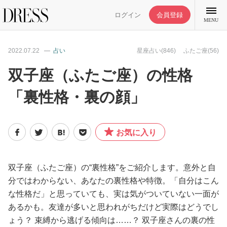
ログイン
会員登録
MENU
2022.07.22
占い
星座占い(846)
ふたご座(56)
双子座（ふたご座）の性格
「裏性格・裏の顔」
特集記事
DRESS部活
お気に入り
ライフスタイル
双子座（ふたご座）の“裏性格”をご紹介します。意外と自
分ではわからない、あなたの裏性格や特徴。「自分はこん
ファッション
な性格だ」と思っていても、実は気がついていない一面が
あるかも。友達が多いと思われがちだけど実際はどうでし
恋愛/結婚/離婚
ょう？ 束縛から逃げる傾向は……？ 双子座さんの裏の性