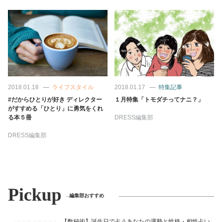
占い
性と愛
ゲーム
2018.01.18
ライフスタイル
2018.01.17
特集記事
#だからひとりが好き ディレクター
１月特集「トモダチってナニ？」
がすすめる「ひとり」に勇気をくれ
る本５冊
DRESS編集部
DRESS編集部
Pickup
編集部おすすめ
【数秘術】誕生日で占うあなたの運勢と性格・相性占い