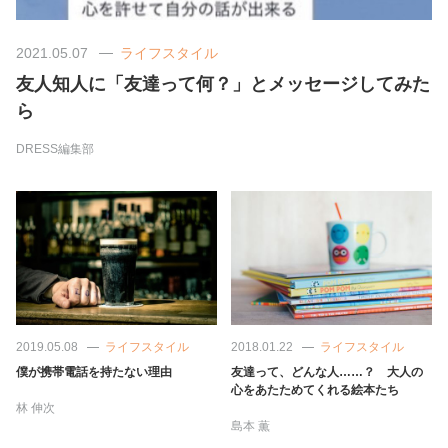
美容/健康
2021.05.07
ライフスタイル
友人知人に「友達って何？」とメッセージしてみた
ワークスタイル
ら
DRESS編集部
妊娠/出産/家族
ココロ/カラダ
グルメ
トラベル
2019.05.08
ライフスタイル
2018.01.22
ライフスタイル
僕が携帯電話を持たない理由
友達って、どんな人……？ 大人の
心をあたためてくれる絵本たち
カルチャー/エンタメ
林 伸次
島本 薫