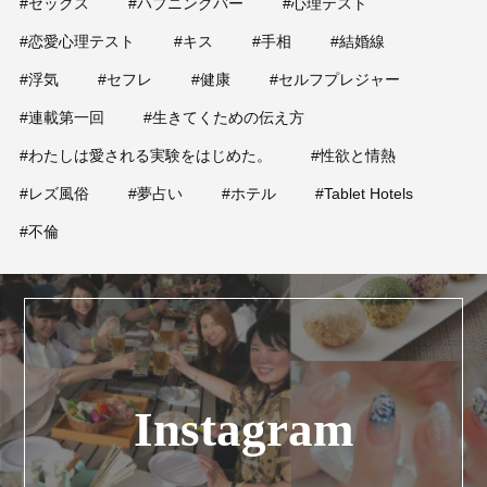
#セックス
#ハプニングバー
#心理テスト
#恋愛心理テスト
#キス
#手相
#結婚線
#浮気
#セフレ
#健康
#セルフプレジャー
#連載第一回
#生きてくための伝え方
#わたしは愛される実験をはじめた。
#性欲と情熱
#レズ風俗
#夢占い
#ホテル
#Tablet Hotels
#不倫
Instagram