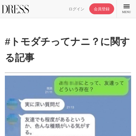
ログイン
会員登録
MENU
#トモダチってナニ？に関す
る記事
特集記事
DRESS部活
ライフスタイル
ファッション
恋愛/結婚/離婚