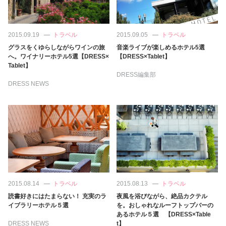
2015.09.19
トラベル
2015.09.05
トラベル
グラスをくゆらしながらワインの旅
音楽ライブが楽しめるホテル5選
へ。ワイナリーホテル5選【DRESS×
【DRESS×Tablet】
Tablet】
DRESS編集部
DRESS NEWS
2015.08.14
トラベル
2015.08.13
トラベル
読書好きにはたまらない！ 充実のラ
夜風を浴びながら、絶品カクテル
イブラリーホテル５選
を。おしゃれなルーフトップバーの
あるホテル５選 【DRESS×Table
DRESS NEWS
t】