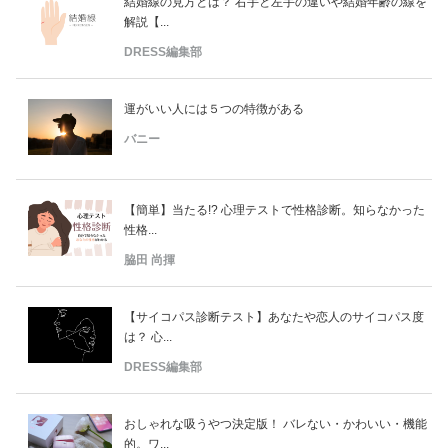
結婚線の見方とは？ 右手と左手の違いや結婚年齢の線を
解説【...
DRESS編集部
運がいい人には５つの特徴がある
バニー
【簡単】当たる!? 心理テストで性格診断。知らなかった
性格...
脇田 尚揮
【サイコパス診断テスト】あなたや恋人のサイコパス度
は？ 心...
DRESS編集部
おしゃれな吸うやつ決定版！ バレない・かわいい・機能
的。ワ...