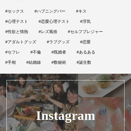
#セックス
#ハプニングバー
#キス
#心理テスト
#恋愛心理テスト
#浮気
#性欲と情熱
#レズ風俗
#セルフプレジャー
#アダルトグッズ
#ラブグッズ
#恋愛
#セフレ
#不倫
#既婚者
#あるある
#手相
#結婚線
#数秘術
#誕生数
Instagram