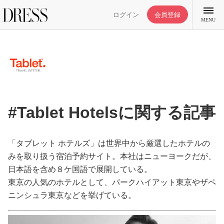
ログイン
会員登録
MENU
特集記事
#Tablet Hotelsに関する記事
DRESS部活
「タブレット ホテルズ」は世界中から厳選したホテルの
ライフスタイル
みを取り扱う宿泊予約サイト。本社はニューヨークだが、
日本語を含め８ケ国語で展開している。
東京の人気のホテルとして、パークハイアット東京やザペ
ファッション
ニンシュラ東京などを挙げている。
恋愛/結婚/離婚