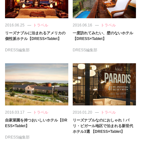
占い
性と愛
2016.06.25
トラベル
2016.06.16
トラベル
リーズナブルに泊まれるアメリカの
一度訪れてみたい、壁のないホテル
ゲーム
個性派ホテル【DRESS×Tablet】
【DRESS×Tablet】
DRESS編集部
DRESS編集部
2016.03.17
トラベル
2016.01.20
トラベル
自家菜園を持つおいしいホテル【DR
リーズナブルなのにおしゃれ！パ
ESS×Tablet】
リ・ピガール地区で泊まれる新世代
ホテル3選 【DRESS×Tablet】
DRESS編集部