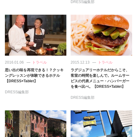
DRESS編集部
2016.01.06
トラベル
2015.12.13
トラベル
思い出の味を再現できる！？クッキ
ラグジュアリーホテルだからこそ、
ングレッスンが体験できるホテル
客室の時間を楽しんで。ルームサー
【DRESS×Tablet】
ビスの代表メニュー・ハンバーガー
を食べ比べ。【DRESS×Tablet】
DRESS編集部
DRESS編集部