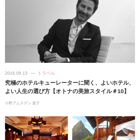
美容/健康
ワークスタイル
妊娠/出産/家族
ココロ/カラダ
2016.09.13
トラベル
究極のホテルキューレーターに聞く、よいホテル、
グルメ
よい人生の選び方【オトナの美旅スタイル＃10】
小野アムスデン 道子
トラベル
カルチャー/エンタメ