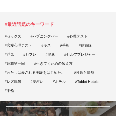
#最近話題のキーワード
#セックス
#ハプニングバー
#心理テスト
#恋愛心理テスト
#キス
#手相
#結婚線
#浮気
#セフレ
#健康
#セルフプレジャー
#連載第一回
#生きてくための伝え方
#わたしは愛される実験をはじめた。
#性欲と情熱
#レズ風俗
#夢占い
#ホテル
#Tablet Hotels
#不倫