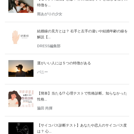
特徴を...
雨あがりの少女
結婚線の見方とは？ 右手と左手の違いや結婚年齢の線を
解説【...
DRESS編集部
運がいい人には５つの特徴がある
バニー
【簡単】当たる!? 心理テストで性格診断。知らなかった
性格...
脇田 尚揮
【サイコパス診断テスト】あなたや恋人のサイコパス度
は？ 心...