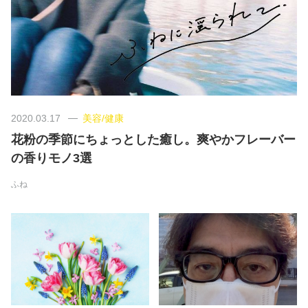
美容/健康
ワークスタイル
妊娠/出産/家族
2020.03.17
美容/健康
花粉の季節にちょっとした癒し。爽やかフレーバー
ココロ/カラダ
の香りモノ3選
ふね
グルメ
トラベル
カルチャー/エンタメ