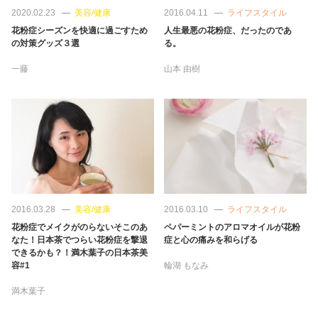
占い
2020.02.23
美容/健康
2016.04.11
ライフスタイル
花粉症シーズンを快適に過ごすため
人生最悪の花粉症、だったのであ
の対策グッズ３選
る。
性と愛
一藤
山本 由樹
ゲーム
2016.03.28
美容/健康
2016.03.10
ライフスタイル
花粉症でメイクがのらないそこのあ
ペパーミントのアロマオイルが花粉
なた！日本茶でつらい花粉症を撃退
症と心の痛みを和らげる
できるかも？！満木葉子の日本茶美
容#1
輪湖 もなみ
満木葉子