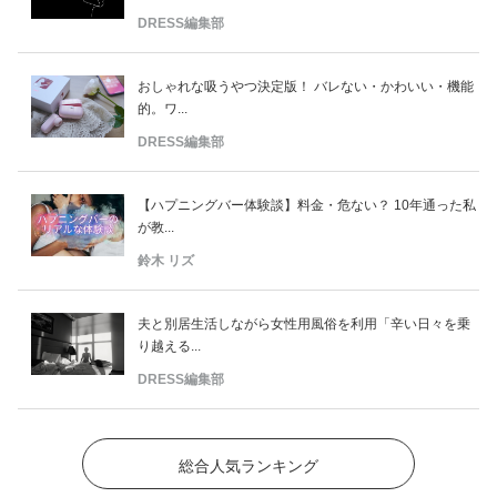
DRESS編集部
おしゃれな吸うやつ決定版！ バレない・かわいい・機能
的。ワ...
DRESS編集部
【ハプニングバー体験談】料金・危ない？ 10年通った私
が教...
鈴木 リズ
夫と別居生活しながら女性用風俗を利用「辛い日々を乗
り越える...
DRESS編集部
総合人気ランキング