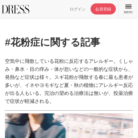
ログイン
会員登録
MENU
#花粉症に関する記事
特集記事
空気中に飛散している花粉に反応するアレルギー。くしゃ
み・鼻水・目の痒み・体が怠いなどの一般的な症状から、
発熱など症状は様々。スギ花粉が飛散する春に最も患者が
DRESS部活
多いが、イネやヨモギなど夏・秋の植物にアレルギー反応
が出る人もいる。完治の望める治療法は無いが、投薬治療
ライフスタイル
で症状が軽減される。
ファッション
恋愛/結婚/離婚