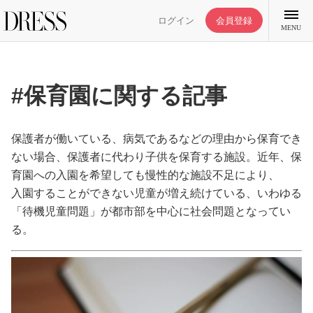
ログイン
会員登録
MENU
#保育園に関する記事
特集記事
保護者が働いている、病気であるなどの理由から保育でき
ない場合、保護者に代わり子供を保育する施設。近年、保
育園への入園を希望しても慢性的な施設不足により、
DRESS部活
入園することができない児童が増え続けている、いわゆる
「待機児童問題」が都市部を中心に社会問題となってい
ライフスタイル
る。
ファッション
恋愛/結婚/離婚