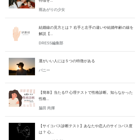
特徴を...
雨あがりの少女
結婚線の見方とは？ 右手と左手の違いや結婚年齢の線を
解説【...
DRESS編集部
運がいい人には５つの特徴がある
バニー
【簡単】当たる!? 心理テストで性格診断。知らなかった
性格...
脇田 尚揮
【サイコパス診断テスト】あなたや恋人のサイコパス度
は？ 心...