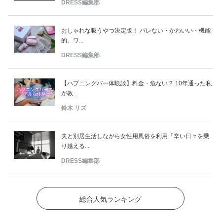
DRESS編集部
おしゃれな吸うやつ決定版！ バレない・かわいい・機能
的。ワ...
DRESS編集部
【ハプニングバー体験談】料金・危ない？ 10年通った私
が教...
鈴木 リズ
夫と別居生活しながら女性用風俗を利用「辛い日々を乗
り越える...
DRESS編集部
総合人気ランキング