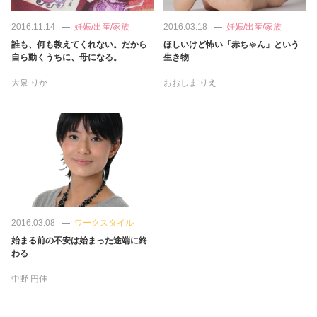
占い
2016.11.14
妊娠/出産/家族
2016.03.18
妊娠/出産/家族
性と愛
誰も、何も教えてくれない。だから
ほしいけど怖い「赤ちゃん」という
自ら動くうちに、母になる。
生き物
大泉 りか
おおしま りえ
ゲーム
2016.03.08
ワークスタイル
始まる前の不安は始まった途端に終
わる
中野 円佳