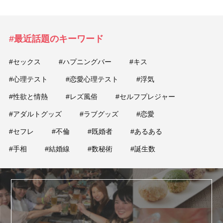
#最近話題のキーワード
#セックス
#ハプニングバー
#キス
#心理テスト
#恋愛心理テスト
#浮気
#性欲と情熱
#レズ風俗
#セルフプレジャー
#アダルトグッズ
#ラブグッズ
#恋愛
#セフレ
#不倫
#既婚者
#あるある
#手相
#結婚線
#数秘術
#誕生数