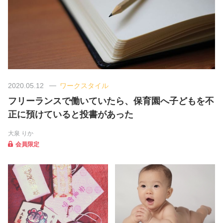
美容/健康
ワークスタイル
妊娠/出産/家族
2020.05.12
ワークスタイル
フリーランスで働いていたら、保育園へ子どもを不
ココロ/カラダ
正に預けていると投書があった
大泉 りか
グルメ
会員限定
トラベル
カルチャー/エンタメ