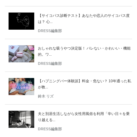
【サイコパス診断テスト】あなたや恋人のサイコパス度
は？ 心...
DRESS編集部
おしゃれな吸うやつ決定版！ バレない・かわいい・機能
的。ワ...
DRESS編集部
【ハプニングバー体験談】料金・危ない？ 10年通った私
が教...
鈴木 リズ
夫と別居生活しながら女性用風俗を利用「辛い日々を乗
り越える...
DRESS編集部