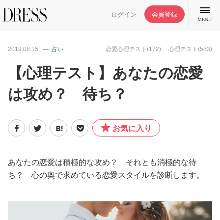
ログイン
会員登録
MENU
2019.08.15
占い
恋愛心理テスト(172)
心理テスト(583)
【心理テスト】あなたの恋愛
は攻め？ 待ち？
特集記事
DRESS部活
お気に入り
ライフスタイル
あなたの恋愛は積極的な攻め？ それとも消極的な待
ち？ 心の奥で求めている恋愛スタイルを診断します。
ファッション
恋愛/結婚/離婚