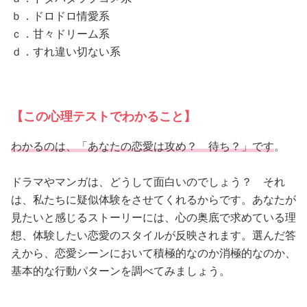
占い
ｂ．ドロドロ情愛系
ｃ．甘々ドリーム系
性と愛
ｄ．すれ違い切ない系
ゲーム
【この心理テストでわかること】
わかるのは、「あなたの恋愛は攻め？ 待ち？」です
。
ドラマやマンガは、どうして面白いのでしょう？ それ
は、私たちに疑似体験をさせてくれるからです。あなたが
見たいと感じるストーリーには、心の奥底で求めている理
想、体験したい恋愛のスタイルが反映されます。選んだ答
えから、恋愛シーンにおいて積極的なのか消極的なのか、
基本的な行動パターンを調べてみましょう。