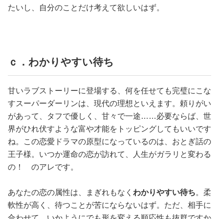
たいし、自分のことだけ考えて欲しいはず。
ｃ．わかりやすい待ち
甘いラブストーリーに登場する、何を任せても完璧にこな
すスーパーダーリンは、現代の理想といえます。頼りがい
があって、タフで優しく、甘々で一途……必要ならば、世
界がひれ伏すような富や才能をトッピングしてもいいです
ね。この恋愛ドラマの原型になっているのは、おとぎ話の
王子様。いつか運命の恋が訪れて、人生がガラリと変わる
の！ のアレです。
あなたの恋の属性は、まぎれもなく
わかりやすい待ち
。柔
軟性が高く、待つことが苦にならないはず。ただ、相手に
合わせて、いかようにでも形を変える順応性も抜群ですか