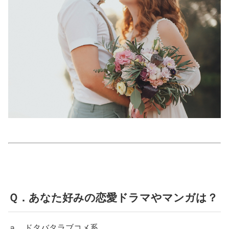
美容/健康
ワークスタイル
妊娠/出産/家族
ココロ/カラダ
グルメ
トラベル
Ｑ．あなた好みの恋愛ドラマやマンガは？
カルチャー/エンタメ
ａ．ドタバタラブコメ系