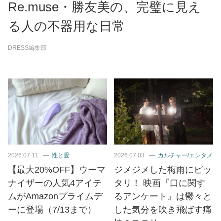
Re.muse・勝友美の、完璧に見え
る人の不器用な日常
DRESS編集部
2026.07.11
性と愛
2026.07.03
カルチャー/エンタメ
【最大20%OFF】ウーマ
ジメジメした梅雨にピッ
ナイザーの人気4アイテ
タリ！ 映画『口に関す
ムがAmazonプライムデ
るアンケート』は鬱々と
ーに登場（7/13まで）
した気分を吹き飛ばす痛