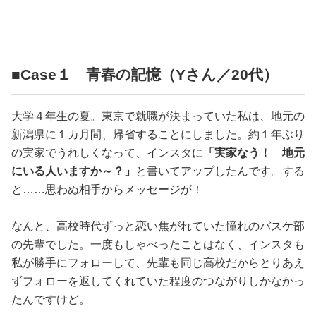
占い
性と愛
■Case１ 青春の記憶（Yさん／20代）
ゲーム
大学４年生の夏。東京で就職が決まっていた私は、地元の
新潟県に１カ月間、帰省することにしました。約１年ぶり
の実家でうれしくなって、インスタに
「実家なう！ 地元
にいる人いますか～？」
と書いてアップしたんです。する
と……思わぬ相手からメッセージが！
なんと、高校時代ずっと恋い焦がれていた憧れのバスケ部
の先輩でした。一度もしゃべったことはなく、インスタも
私が勝手にフォローして、先輩も同じ高校だからとりあえ
ずフォローを返してくれていた程度のつながりしかなかっ
たんですけど。