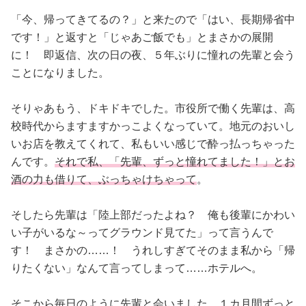
「今、帰ってきてるの？」と来たので「はい、長期帰省中
です！」と返すと「じゃあご飯でも」とまさかの展開
に！ 即返信、次の日の夜、５年ぶりに憧れの先輩と会う
ことになりました。
そりゃあもう、ドキドキでした。市役所で働く先輩は、高
校時代からますますかっこよくなっていて。地元のおいし
いお店を教えてくれて、私もいい感じで酔っ払っちゃった
んです。
それで私、「先輩、ずっと憧れてました！」とお
酒の力も借りて、ぶっちゃけちゃって
。
そしたら先輩は「陸上部だったよね？ 俺も後輩にかわい
い子がいるな～ってグラウンド見てた」って言うんで
す！ まさかの……！ うれしすぎてそのまま私から「帰
りたくない」なんて言ってしまって……ホテルへ。
そこから毎日のように先輩と会いました。１カ月間ずっと