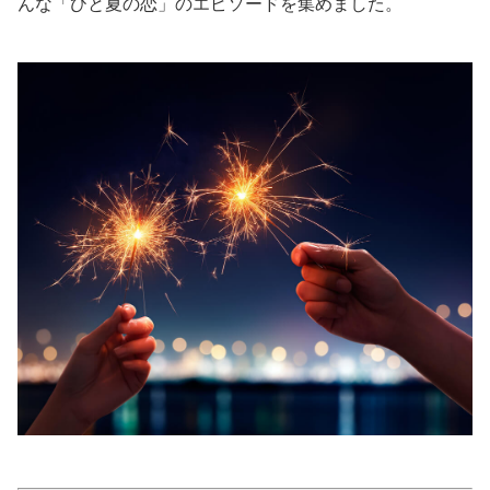
んな「ひと夏の恋」のエピソードを集めました。
美容/健康
ワークスタイル
妊娠/出産/家族
ココロ/カラダ
グルメ
トラベル
カルチャー/エンタメ