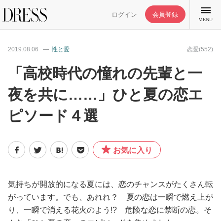
ログイン
会員登録
MENU
2019.08.06
性と愛
恋愛(552)
「高校時代の憧れの先輩と一
夜を共に……」ひと夏の恋エ
特集記事
ピソード４選
DRESS部活
お気に入り
ライフスタイル
ファッション
気持ちが開放的になる夏には、恋のチャンスがたくさん転
がっています。でも、あれれ？ 夏の恋は一瞬で燃え上が
り、一瞬で消える花火のよう!? 危険な恋に禁断の恋。そ
恋愛/結婚/離婚