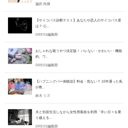
脇田 尚揮
【サイコパス診断テスト】あなたや恋人のサイコパス度
は？ 心...
DRESS編集部
おしゃれな吸うやつ決定版！ バレない・かわいい・機能
的。ワ...
DRESS編集部
【ハプニングバー体験談】料金・危ない？ 10年通った私
が教...
鈴木 リズ
夫と別居生活しながら女性用風俗を利用「辛い日々を乗
り越える...
DRESS編集部