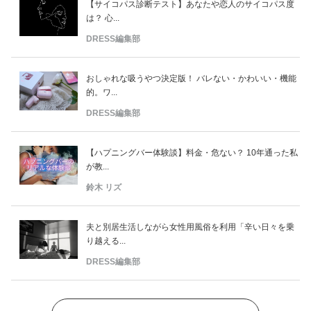
【サイコパス診断テスト】あなたや恋人のサイコパス度
は？ 心...
DRESS編集部
おしゃれな吸うやつ決定版！ バレない・かわいい・機能
的。ワ...
DRESS編集部
【ハプニングバー体験談】料金・危ない？ 10年通った私
が教...
鈴木 リズ
夫と別居生活しながら女性用風俗を利用「辛い日々を乗
り越える...
DRESS編集部