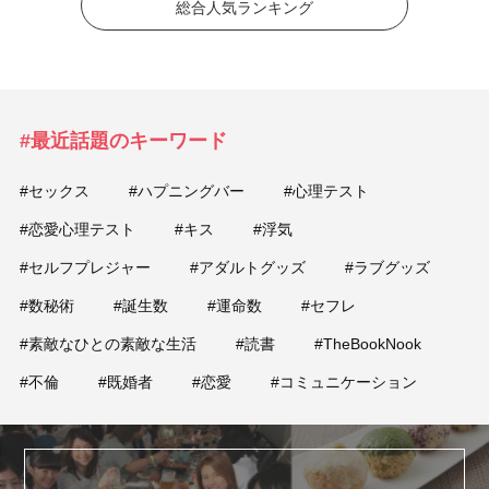
総合人気ランキング
#最近話題のキーワード
#セックス
#ハプニングバー
#心理テスト
#恋愛心理テスト
#キス
#浮気
#セルフプレジャー
#アダルトグッズ
#ラブグッズ
#数秘術
#誕生数
#運命数
#セフレ
#素敵なひとの素敵な生活
#読書
#TheBookNook
#不倫
#既婚者
#恋愛
#コミュニケーション