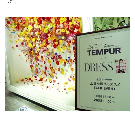
した。
美容/健康
ワークスタイル
妊娠/出産/家族
ココロ/カラダ
グルメ
トラベル
カルチャー/エンタメ