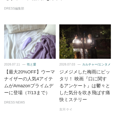
DRESS編集部
2026.07.11
性と愛
2026.07.03
カルチャー/エンタメ
【最大20%OFF】ウーマ
ジメジメした梅雨にピッ
ナイザーの人気4アイテ
タリ！ 映画『口に関す
ムがAmazonプライムデ
るアンケート』は鬱々と
ーに登場（7/13まで）
した気分を吹き飛ばす痛
快ミステリー
DRESS NEWS
古川 ケイ