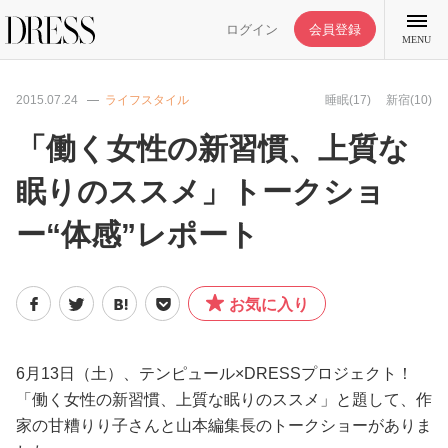
ログイン
会員登録
MENU
2015.07.24
ライフスタイル
睡眠(17)
新宿(10)
「働く女性の新習慣、上質な
眠りのススメ」トークショ
特集記事
ー“体感”レポート
DRESS部活
お気に入り
ライフスタイル
ファッション
6月13日（土）、テンピュール×DRESSプロジェクト！
「働く女性の新習慣、上質な眠りのススメ」と題して、作
家の甘糟りり子さんと山本編集長のトークショーがありま
恋愛/結婚/離婚