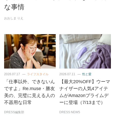
な事情
おおしま りえ
2026.07.17
ライフスタイル
2026.07.11
性と愛
「仕事以外、できないん
【最大20%OFF】ウーマ
ですよ」Re.muse・勝友
ナイザーの人気4アイテ
美の、完璧に見える人の
ムがAmazonプライムデ
不器用な日常
ーに登場（7/13まで）
DRESS編集部
DRESS NEWS