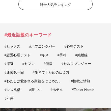
総合人気ランキング
#最近話題のキーワード
#セックス
#ハプニングバー
#心理テスト
#恋愛心理テスト
#キス
#手相
#結婚線
#浮気
#セフレ
#健康
#セルフプレジャー
#連載第一回
#生きてくための伝え方
#わたしは愛される実験をはじめた。
#性欲と情熱
#レズ風俗
#夢占い
#ホテル
#Tablet Hotels
#不倫