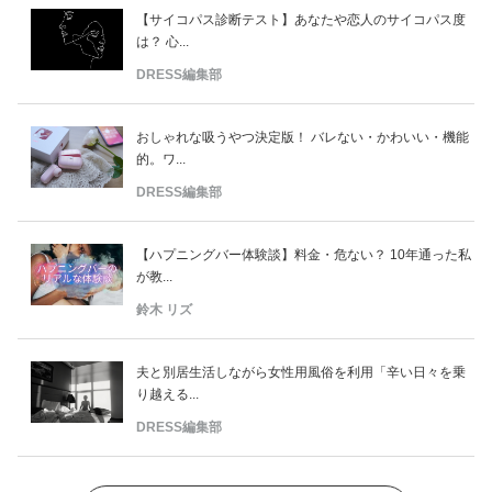
【サイコパス診断テスト】あなたや恋人のサイコパス度
は？ 心...
DRESS編集部
おしゃれな吸うやつ決定版！ バレない・かわいい・機能
的。ワ...
DRESS編集部
【ハプニングバー体験談】料金・危ない？ 10年通った私
が教...
鈴木 リズ
夫と別居生活しながら女性用風俗を利用「辛い日々を乗
り越える...
DRESS編集部