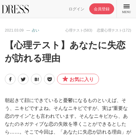
ログイン
会員登録
MENU
2021.03.09
占い
心理テスト(583)
恋愛心理テスト(172)
【心理テスト】あなたに失恋
が訪れる理由
特集記事
DRESS部活
お気に入り
ライフスタイル
朝起きて顔にできていると憂鬱になるものといえば、そ
う、ニキビですよね。そんなニキビですが、実は“重要な
ファッション
恋のサイン”とも言われています。そんなニキビから、あ
なたのネガティブな恋の失敗を導くことができるとした
恋愛/結婚/離婚
ら……。そこで今回は、「あなたに失恋が訪れる理由」が