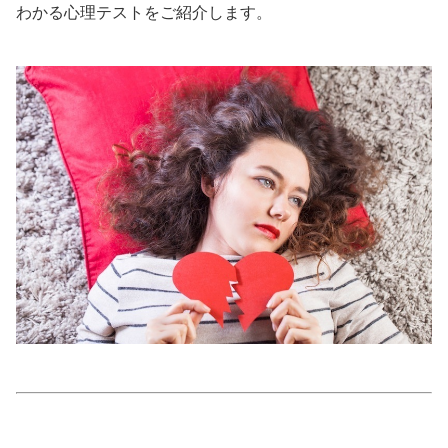
わかる心理テストをご紹介します。
美容/健康
ワークスタイル
妊娠/出産/家族
ココロ/カラダ
グルメ
トラベル
カルチャー/エンタメ