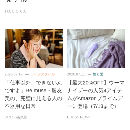
おおしま りえ
2026.07.17
ライフスタイル
2026.07.11
性と愛
「仕事以外、できないん
【最大20%OFF】ウーマ
ですよ」Re.muse・勝友
ナイザーの人気4アイテ
美の、完璧に見える人の
ムがAmazonプライムデ
不器用な日常
ーに登場（7/13まで）
DRESS編集部
DRESS NEWS