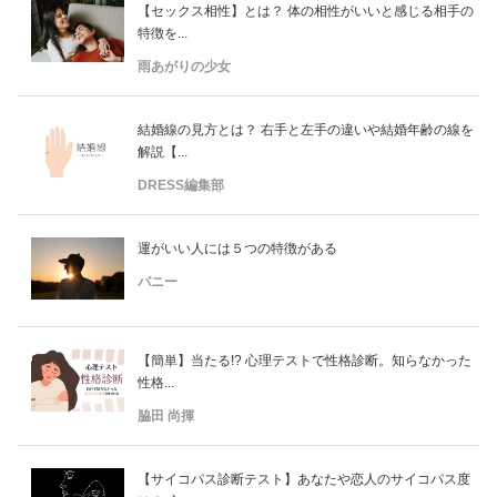
【セックス相性】とは？ 体の相性がいいと感じる相手の
特徴を...
雨あがりの少女
結婚線の見方とは？ 右手と左手の違いや結婚年齢の線を
解説【...
DRESS編集部
運がいい人には５つの特徴がある
バニー
【簡単】当たる!? 心理テストで性格診断。知らなかった
性格...
脇田 尚揮
【サイコパス診断テスト】あなたや恋人のサイコパス度