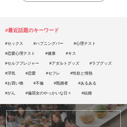
#最近話題のキーワード
#セックス
#ハプニングバー
#心理テスト
#恋愛心理テスト
#健康
#キス
#セルフプレジャー
#アダルトグッズ
#ラブグッズ
#浮気
#恋愛
#セフレ
#性欲と情熱
#お買い物
#不倫
#既婚者
#あるある
#がん
#偏屈女のやっかいな日々
#結婚