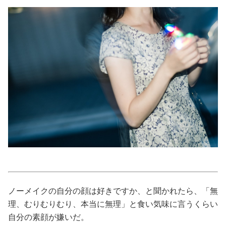
美容/健康
ワークスタイル
妊娠/出産/家族
ココロ/カラダ
グルメ
トラベル
ノーメイクの自分の顔は好きですか、と聞かれたら、「無
カルチャー/エンタメ
理、むりむりむり、本当に無理」と食い気味に言うくらい
自分の素顔が嫌いだ。