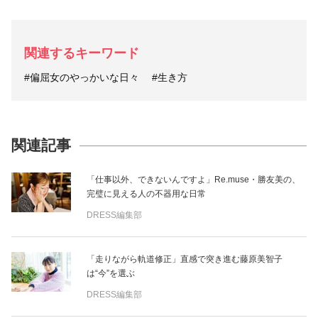
関連するキーワード
#偏屈女のやっかいな日々
#生き方
関連記事
「仕事以外、できないんですよ」Re.muse・勝友美の、
完璧に見える人の不器用な日常
DRESS編集部
「走りながら軌道修正」直感で突き進む藤原美智子
は“今”を選ぶ
DRESS編集部