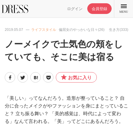
ログイン
会員登録
MENU
2019.05.07
ライフスタイル
偏屈女のやっかいな日々(26)
生き方(333)
ノーメイクで土気色の頬をし
ていても、そこに美は宿る
特集記事
DRESS部活
お気に入り
ライフスタイル
「美しい」ってなんだろう。造形が整っていること？ 自
分に合ったメイクがやファッションを身にまとっているこ
ファッション
と？ 立ち振る舞い？ 「美的感覚は、時代によって変わ
る」なんて言われる。「美」ってどこにあるんだろう。
恋愛/結婚/離婚