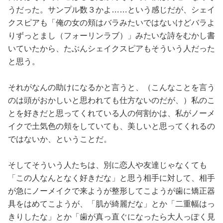
うだった。サンプル数３かよ……という感じだが、シェイ
クスピアも「俺の女の頬はバラみたいではないけどバラよ
りずっとまし（フォーリンラブ）」みたいな詩をむかし書
いていたから、たぶんシェイクスピアもそういう人だった
と思う。
それがなんの助けになるかと言うと、（こんなことを言う
のは頭がおかしいと思われても仕方ないのだが、）私のこ
とを好きだと思ってくれている人の何割かは、私がノーメ
イクで土気色の頬をしていても、美しいと思ってくれるの
ではないか、ということだ。
そしてそういう人たちは、別に恋人や友達じゃなくても
「この人なんとなく好きだな」と思う相手に対して、相手
が急にノーメイクで来ようが整形してこようが歯に矯正器
具をはめてこようが、「肌が綺麗だな」とか「二重幅はっ
きりしたな」とか「歯が真っ直ぐになったら大人っぽく見