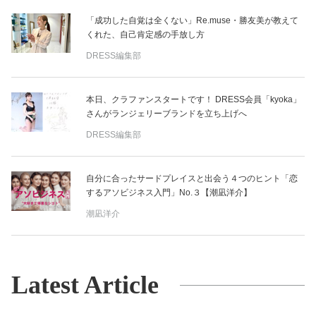
「成功した自覚は全くない」Re.muse・勝友美が教えて
くれた、自己肯定感の手放し方
DRESS編集部
本日、クラファンスタートです！ DRESS会員「kyoka」
さんがランジェリーブランドを立ち上げへ
DRESS編集部
自分に合ったサードプレイスと出会う４つのヒント「恋
するアソビジネス入門」No.３【潮凪洋介】
潮凪洋介
Latest Article