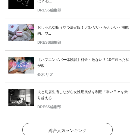
は？ 心...
DRESS編集部
おしゃれな吸うやつ決定版！ バレない・かわいい・機能
的。ワ...
DRESS編集部
【ハプニングバー体験談】料金・危ない？ 10年通った私
が教...
鈴木 リズ
夫と別居生活しながら女性用風俗を利用「辛い日々を乗
り越える...
DRESS編集部
総合人気ランキング