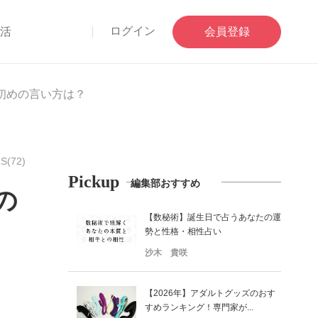
ログイン
部活
会員登録
初めの言い方は？
S(72)
Pickup
編集部おすすめ
の
【数秘術】誕生日で占うあなたの運
勢と性格・相性占い
沙木 貴咲
【2026年】アダルトグッズのおす
すめランキング！専門家が...