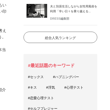
もい
夫と別居生活しながら女性用風俗を
い印
利用「辛い日々を乗り越える...
DRESS編集部
考え
う。
総合人気ランキング
本当
#最近話題のキーワード
#セックス
#ハプニングバー
#キス
#浮気
#心理テスト
紹介
#恋愛心理テスト
#セルフプレジャー