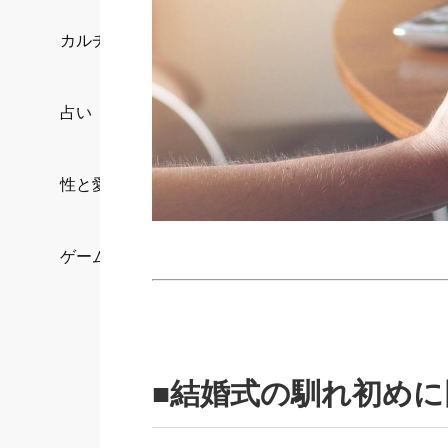
カルチャー/エンタメ
占い
性と愛
ゲーム
■結婚式の馴れ初め