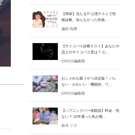
【簡単】当たる!? 心理テストで性
格診断。知らなかった性格...
脇田 尚揮
【サイコパス診断テスト】あなたや
恋人のサイコパス度は？ 心...
DRESS編集部
おしゃれな吸うやつ決定版！ バレ
ない・かわいい・機能的。ワ...
DRESS編集部
【ハプニングバー体験談】料金・危
ない？ 10年通った私が教...
鈴木 リズ