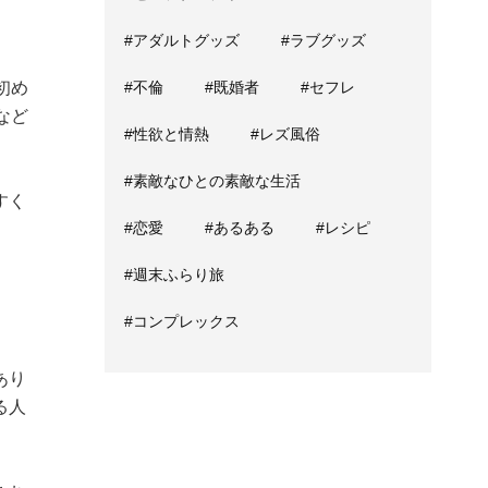
#アダルトグッズ
#ラブグッズ
#不倫
#既婚者
#セフレ
初め
など
#性欲と情熱
#レズ風俗
#素敵なひとの素敵な生活
すく
#恋愛
#あるある
#レシピ
#週末ふらり旅
#コンプレックス
あり
る人