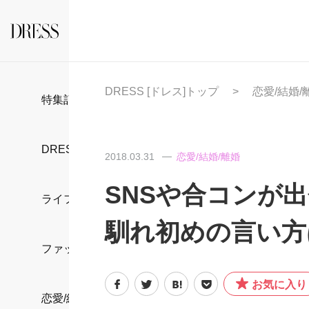
DRESS [ドレス]トップ
恋愛/結婚/
特集記事
DRESS部活
2018.03.31
恋愛/結婚/離婚
SNSや合コンが
ライフスタイル
馴れ初めの言い方
ファッション
お気に入り
恋愛/結婚/離婚