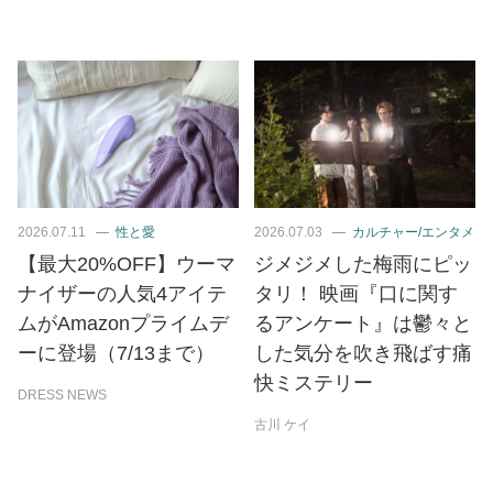
2026.07.11
性と愛
2026.07.03
カルチャー/エンタメ
【最大20%OFF】ウーマ
ジメジメした梅雨にピッ
ナイザーの人気4アイテ
タリ！ 映画『口に関す
ムがAmazonプライムデ
るアンケート』は鬱々と
ーに登場（7/13まで）
した気分を吹き飛ばす痛
快ミステリー
DRESS NEWS
古川 ケイ