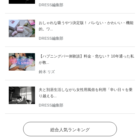
DRESS編集部
おしゃれな吸うやつ決定版！ バレない・かわいい・機能
的。ワ...
DRESS編集部
【ハプニングバー体験談】料金・危ない？ 10年通った私
が教...
鈴木 リズ
夫と別居生活しながら女性用風俗を利用「辛い日々を乗
り越える...
DRESS編集部
総合人気ランキング