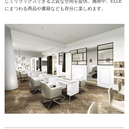
じてリラックスできる上質な空間を提供。施術中、ELLE
にまつわる商品や書籍なども存分に楽しめます。
美容/健康
ワークスタイル
妊娠/出産/家族
ココロ/カラダ
グルメ
トラベル
カルチャー/エンタメ