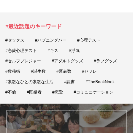
#最近話題のキーワード
#セックス
#ハプニングバー
#心理テスト
#恋愛心理テスト
#キス
#浮気
#セルフプレジャー
#アダルトグッズ
#ラブグッズ
#数秘術
#誕生数
#運命数
#セフレ
#素敵なひとの素敵な生活
#読書
#TheBookNook
#不倫
#既婚者
#恋愛
#コミュニケーション