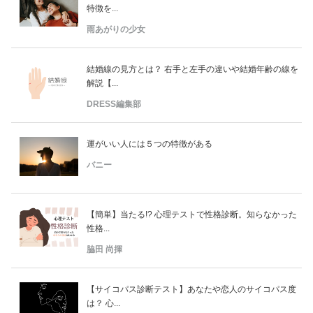
特徴を...
雨あがりの少女
結婚線の見方とは？ 右手と左手の違いや結婚年齢の線を
解説【...
DRESS編集部
運がいい人には５つの特徴がある
バニー
【簡単】当たる!? 心理テストで性格診断。知らなかった
性格...
脇田 尚揮
【サイコパス診断テスト】あなたや恋人のサイコパス度
は？ 心...