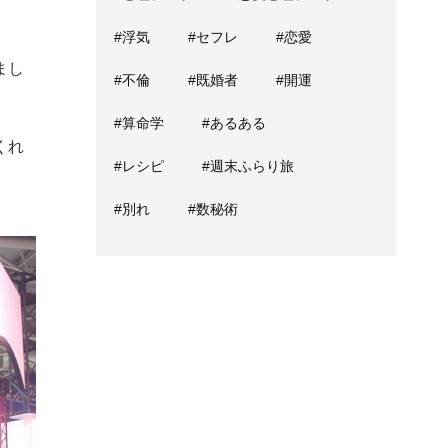
#浮気
#セフレ
#恋愛
まし
#不倫
#既婚者
#開運
#算命学
#あるある
くれ
#レシピ
#週末ふらり旅
#別れ
#数秘術