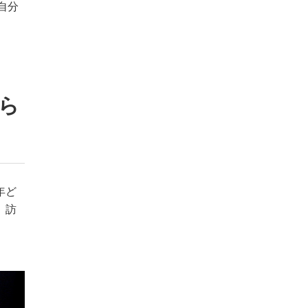
自分
ら
年ど
、訪