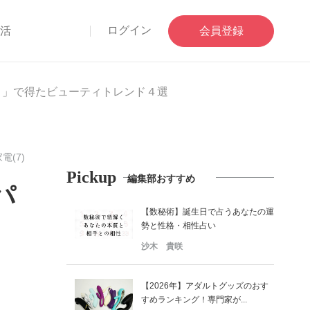
ログイン
部活
会員登録
ト」で得たビューティトレンド４選
電(7)
Pickup
編集部おすすめ
パ
【数秘術】誕生日で占うあなたの運
勢と性格・相性占い
沙木 貴咲
【2026年】アダルトグッズのおす
すめランキング！専門家が...