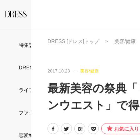
DRESS [ドレス]トップ
美容/健康
特集記事
DRESS部活
2017.10.23
美容/健康
最新美容の祭典「
ライフスタイル
ンウエスト」で得
ファッション
お気に入り
恋愛/結婚/離婚