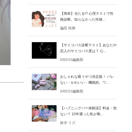
【簡単】当たる!? 心理テストで性
格診断。知らなかった性格...
脇田 尚揮
【サイコパス診断テスト】あなたや
恋人のサイコパス度は？ 心...
DRESS編集部
おしゃれな吸うやつ決定版！ バレ
ない・かわいい・機能的。ワ...
DRESS編集部
【ハプニングバー体験談】料金・危
ない？ 10年通った私が教...
鈴木 リズ