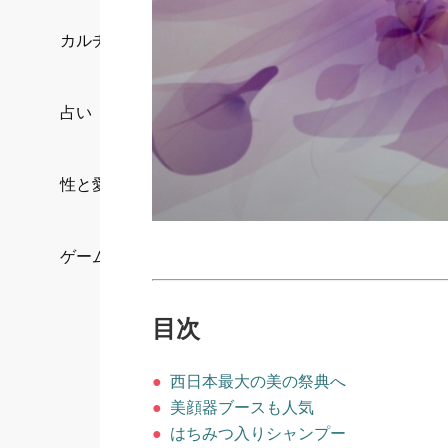
カルチャー/エンタメ
占い
性と愛
ゲーム
目次
●
西日本最大の美の祭典へ
●
美顔器ブースも人気
●
はちみつ入りシャンプー