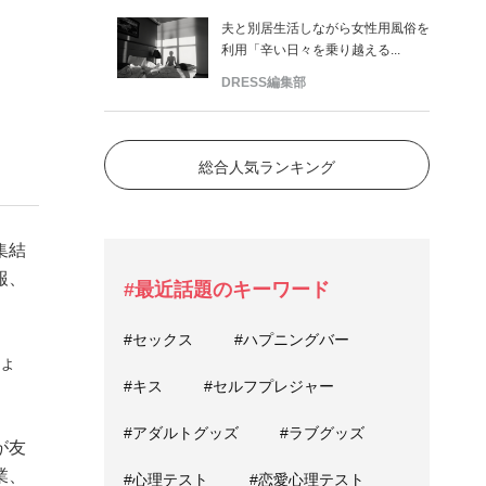
夫と別居生活しながら女性用風俗を
利用「辛い日々を乗り越える...
DRESS編集部
総合人気ランキング
集結
報、
#最近話題のキーワード
#セックス
#ハプニングバー
ょ
#キス
#セルフプレジャー
#アダルトグッズ
#ラブグッズ
が友
業、
#心理テスト
#恋愛心理テスト